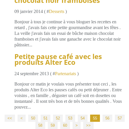
chocolat noir framboises
09 janvier 2014 ( #
Desserts
)
Bonjour à tous je continue à vous bloguer les recettes en
retard , j'avais fais cette petite gourmandise avant les fêtes .
La veille j'avais fais un essai de bûche maison chocolat
framboises et j'avais fais une ganache avec le chocolat noir
pâtissier...
Petite pause café avec les
produits Alter Eco
24 septembre 2013 ( #
Partenariats
)
Bonjour ce matin je voulais vous présenter tout ceci , les
produits Alter Eco les pauses cafés ou petit déjeuner . Entre
voisins , en famille , déguster un café soit en dosettes ou
instantané . Il sont très bon et de très bonnes qualités . Vous
pouvez...
<<
<
10
20
30
40
50
51
52
53
54
55
56
57
58
59
60
>
>>