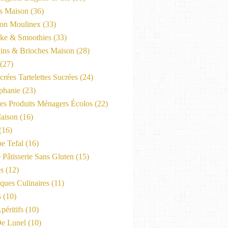
es Maison
(36)
on Moulinex
(33)
ke & Smoothies
(33)
ains & Brioches Maison
(28)
(27)
crées Tartelettes Sucrées
(24)
phanie
(23)
Les Produits Ménagers Écolos
(22)
aison
(16)
(16)
e Tefal
(16)
 Pâtisserie Sans Gluten
(15)
es
(12)
ques Culinaires
(11)
s
(10)
péritifs
(10)
e Lunel
(10)