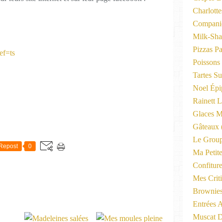
Charlott
Compani
Milk-Sha
Pizzas P
ef=ts
Poissons
Tartes Su
Noel Épi
Rainett 
Glaces M
Gâteaux
Le Group
Repost
0
Ma Petite
Confitur
Mes Criti
Brownie
Entrées A
Muscat D