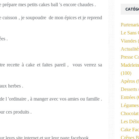
je prépare mes petits cakes ball 's encore chaudes .
CATÉG
e cuisson , je soupoudre de mon épices et je reprend
Partenari
Le Sans 
ées .
Viandes
(
Actualit
Presse C
re recette à cake et faites pareil , vous verrez sa
Madelein
(100)
Apéros
(
aux herbes .
Desserts
Entrées
(
e l 'ordinaire , à manger avec vos amies ou famille .
Légumes 
ur ces produits .
Chocolat
Les Déli
Cake Fac
Crêpes B
r leurs site internet et sur leur page facebook .