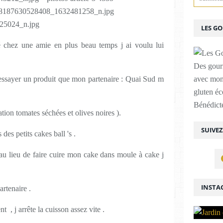
LES G
té chez une amie en plus beau temps j ai voulu lui
Des gour
 essayer un produit que mon partenaire : Quai Sud m
avec mon
gluten é
Bénédicte
tion tomates séchées et olives noires ).
SUIVE
s des petits cakes ball 's .
 au lieu de faire cuire mon cake dans moule à cake j
INSTA
rtenaire .
, j arrête la cuisson assez vite .