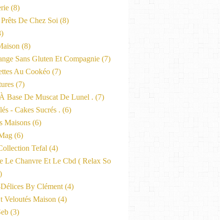
rie
(8)
 Prêts De Chez Soi
(8)
)
Maison
(8)
nge Sans Gluten Et Compagnie
(7)
ttes Au Cookéo
(7)
tures
(7)
 À Base De Muscat De Lunel .
(7)
és - Cakes Sucrés .
(6)
s Maisons
(6)
-Mag
(6)
ollection Tefal
(4)
ne Le Chanvre Et Le Cbd ( Relax So
)
-Délices By Clément
(4)
t Veloutés Maison
(4)
Seb
(3)