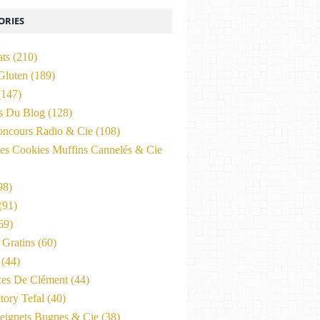
ORIES
ats
(210)
Gluten
(189)
147)
és Du Blog
(128)
oncours Radio & Cie
(108)
es Cookies Muffins Cannelés & Cie
98)
(91)
69)
Gratins
(60)
(44)
ces De Clément
(44)
tory Tefal
(40)
eignets Bugnes & Cie
(38)