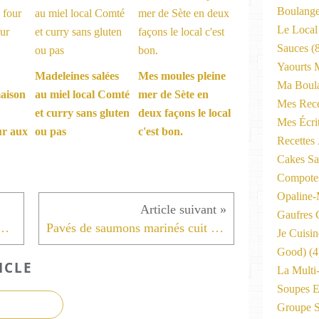
Boulange
Le Local
Sauces
(8
Yaourts 
Madeleines salées
Mes moules pleine
Ma Boula
aison
au miel local Comté
mer de Sète en
Mes Rece
et curry sans gluten
deux façons le local
Mes Écri
ur aux
ou pas
c'est bon.
Recettes
Cakes Sal
Compote
Opaline
Gaufres C
 à la Tomme de Savoie jambon ciboulette curry de Madras.
Pavés de saumons marinés cuit au EasayRoast
Je Cuisi
Good)
(4
ICLE
La Multi
Soupes E
Groupe 