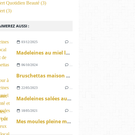
ert Quotidien Beauté
(3)
ert
(3)
IMEREZ AUSSI :
03/12/2025
…
Madeleines au miel local et Muscat de Lunel
06/10/2024
…
Bruschettas maison cuisson four à pizzas extérieur aux granulés alimentaires.
22/05/2023
…
Madeleines salées au miel local Comté et curry sans gluten ou pas
18/05/2021
…
Mes moules pleine mer de Sète en deux façons le local c'est bon.