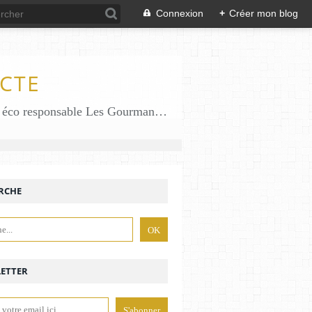
Connexion
+
Créer mon blog
CTE
Des gourmandises sans gluten en solo en duo avec mon fiston . Salé comme Sucré sans gluten éco responsable Les Gourmandises de Bénédicte gâteau produits locaux
RCHE
ETTER