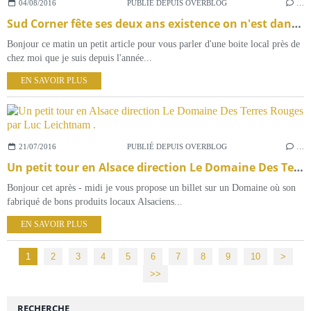
04/08/2016
PUBLIÉ DEPUIS OVERBLOG
…
Sud Corner fête ses deux ans existence on n'est dans le sud .......
Bonjour ce matin un petit article pour vous parler d'une boite local près de
chez moi que je suis depuis l'année...
EN SAVOIR PLUS
21/07/2016
PUBLIÉ DEPUIS OVERBLOG
…
Un petit tour en Alsace direction Le Domaine Des Terres Rouges par Luc Leichtnam .
Bonjour cet après - midi je vous propose un billet sur un Domaine où son
fabriqué de bons produits locaux Alsaciens...
EN SAVOIR PLUS
1
2
3
4
5
6
7
8
9
10
20
>
>>
RECHERCHE