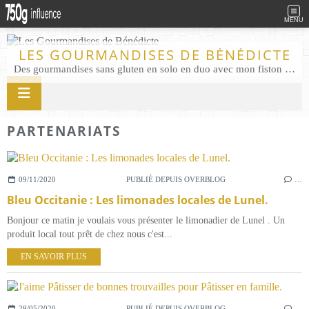
MENU
LES GOURMANDISES DE BÉNÉDICTE
Des gourmandises sans gluten en solo en duo avec mon fiston . Salé comme Sucré sans gluten éco responsable Les Gourmandises de Bénédicte gâteau produits locaux
PARTENARIATS
09/11/2020
PUBLIÉ DEPUIS OVERBLOG
…
Bleu Occitanie : Les limonades locales de Lunel.
Bonjour ce matin je voulais vous présenter le limonadier de Lunel . Un
produit local tout prêt de chez nous c'est...
EN SAVOIR PLUS
29/05/2020
PUBLIÉ DEPUIS OVERBLOG
…