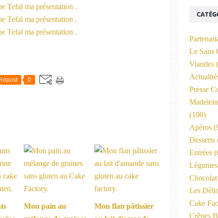
CATÉG
Partenari
Le Sans 
Viandes
(
Actualit
Repost
0
Presse C
Madelein
(100)
Apéros
(
Desserts
Entrées
(
Légumes 
Chocolat
Les Déli
Cake Fac
ts
Mon pain au
Mon flan pâtissier
Crêpes B