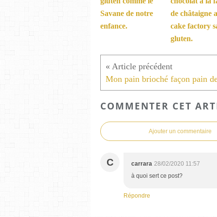
gluten comme le
chocolat à la f
Savane de notre
de châtaigne 
enfance.
cake factory s
gluten.
COMMENTER CET ART
Ajouter un commentaire
C
carrara
28/02/2020 11:57
à quoi sert ce post?
Répondre