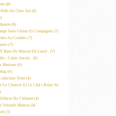
rie
(8)
 Prêts De Chez Soi
(8)
)
Maison
(8)
nge Sans Gluten Et Compagnie
(7)
ttes Au Cookéo
(7)
tures
(7)
 À Base De Muscat De Lunel .
(7)
és - Cakes Sucrés .
(6)
s Maisons
(6)
-Mag
(6)
ollection Tefal
(4)
ne Le Chanvre Et Le Cbd ( Relax So
)
-Délices By Clément
(4)
t Veloutés Maison
(4)
Seb
(3)