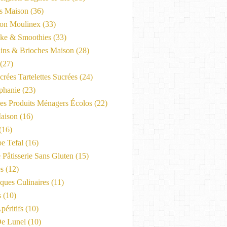
es Maison
(36)
on Moulinex
(33)
ke & Smoothies
(33)
ains & Brioches Maison
(28)
(27)
crées Tartelettes Sucrées
(24)
phanie
(23)
Les Produits Ménagers Écolos
(22)
aison
(16)
(16)
e Tefal
(16)
 Pâtisserie Sans Gluten
(15)
es
(12)
ques Culinaires
(11)
s
(10)
péritifs
(10)
e Lunel
(10)