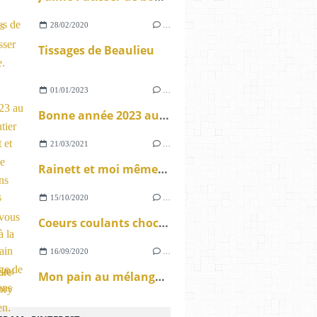
28/02/2020
…
Tissages de Beaulieu
01/01/2023
…
Bonne année 2023 au monde entier
21/03/2021
…
Rainett et moi même nous avons quelques choses à vous dire : Le concours anniversaire est lancé.
15/10/2020
…
Coeurs coulants chocolat à la farine de châtaigne au cake factory sans gluten.
16/09/2020
…
Mon pain au mélange de graines sans gluten au Cake Factory.