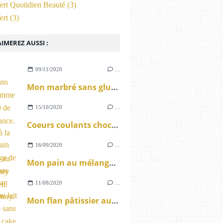
ert Quotidien Beauté
(3)
ert
(3)
IMEREZ AUSSI :
09/11/2020
…
Mon marbré sans gluten comme le Savane de notre enfance.
15/10/2020
…
Coeurs coulants chocolat à la farine de châtaigne au cake factory sans gluten.
16/09/2020
…
Mon pain au mélange de graines sans gluten au Cake Factory.
11/08/2020
…
Mon flan pâtissier au lait d'amande sans gluten au cake factory.