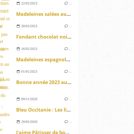
22/05/2023
…
Madeleines salées au miel local Comté et curry sans gluten ou pas
30/03/2023
…
Fondant chocolat noisettes et praliné sans gluten
16/02/2023
…
Madeleines espagnoles sans gluten au thé matcha aux brisures de chouchous pistaches du Gard
01/01/2023
…
Bonne année 2023 au monde entier
09/11/2020
…
Bleu Occitanie : Les limonades locales de Lunel.
29/05/2020
…
J'aime Pâtisser de bonnes trouvailles pour Pâtisser en famille.