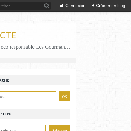
Connexion
+
Créer mon blog
CTE
Des gourmandises sans gluten en solo en duo avec mon fiston . Salé comme Sucré sans gluten éco responsable Les Gourmandises de Bénédicte gâteau produits locaux
RCHE
ETTER