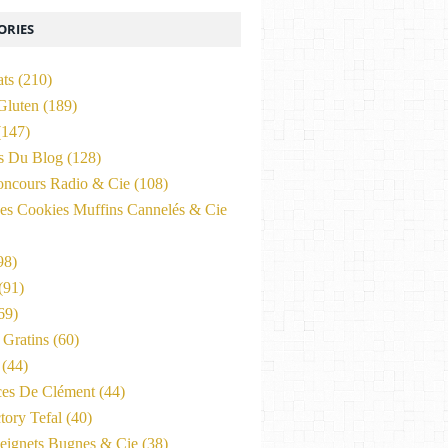
ORIES
ats
(210)
Gluten
(189)
147)
és Du Blog
(128)
oncours Radio & Cie
(108)
es Cookies Muffins Cannelés & Cie
98)
(91)
69)
Gratins
(60)
(44)
ces De Clément
(44)
tory Tefal
(40)
eignets Bugnes & Cie
(38)