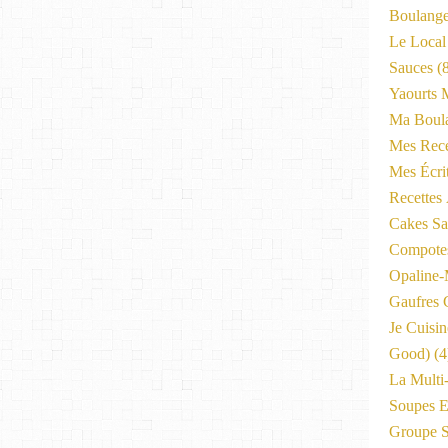
Boulange
Le Local
Sauces
(8
Yaourts 
Ma Boula
Mes Rece
Mes Écri
Recettes
Cakes Sal
Compote
Opaline
Gaufres C
Je Cuisi
Good)
(4
La Multi
Soupes E
Groupe 