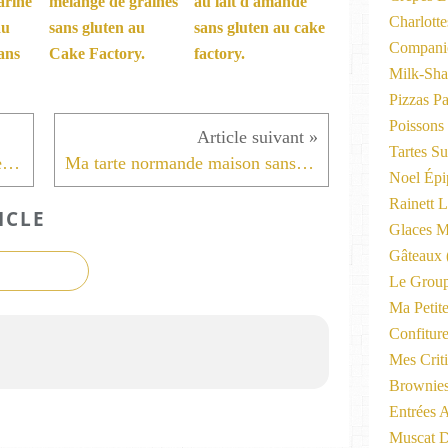
arine
mélange de graines
au lait d'amande
Charlott
au
sans gluten au
sans gluten au cake
Compani
ans
Cake Factory.
factory.
Milk-Sha
Pizzas P
Poissons
Tartes Su
Mon pain brioché façon pain de mie sans gluten au cake factory.
Ma tarte normande maison sans gluten sucre muscovado au cake factory.
Noel Épi
Rainett 
ICLE
Glaces M
Gâteaux
Le Group
Ma Petite
Confitur
Mes Criti
Brownie
Entrées A
Muscat D