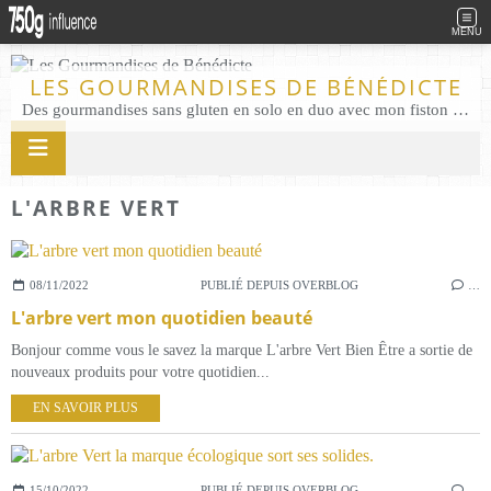
MENU
LES GOURMANDISES DE BÉNÉDICTE
Des gourmandises sans gluten en solo en duo avec mon fiston . Salé comme Sucré sans gluten éco responsable Les Gourmandises de Bénédicte gâteau produits locaux
L'ARBRE VERT
08/11/2022
PUBLIÉ DEPUIS OVERBLOG
…
L'arbre vert mon quotidien beauté
Bonjour comme vous le savez la marque L'arbre Vert Bien Être a sortie de
nouveaux produits pour votre quotidien...
EN SAVOIR PLUS
15/10/2022
PUBLIÉ DEPUIS OVERBLOG
…