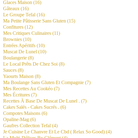
Glaces Maison
(16)
Gâteaux
(16)
Le Groupe Tefal
(16)
Ma Petite Pâtisserie Sans Gluten
(15)
Confitures
(12)
Mes Critiques Culinaires
(11)
Brownies
(10)
Entrées Apéritifs
(10)
Muscat De Lunel
(10)
Boulangerie
(8)
Le Local Prêts De Chez Soi
(8)
Sauces
(8)
Yaourts Maison
(8)
Ma Boulange Sans Gluten Et Compagnie
(7)
Mes Recettes Au Cookéo
(7)
Mes Écritures
(7)
Recettes À Base De Muscat De Lunel .
(7)
Cakes Salés - Cakes Sucrés .
(6)
Compotes Maisons
(6)
Opaline-Mag
(6)
Gaufres Collection Tefal
(4)
Je Cuisine Le Chanvre Et Le Cbd ( Relax So Good)
(4)
La Multi-Délices By Clément
(4)