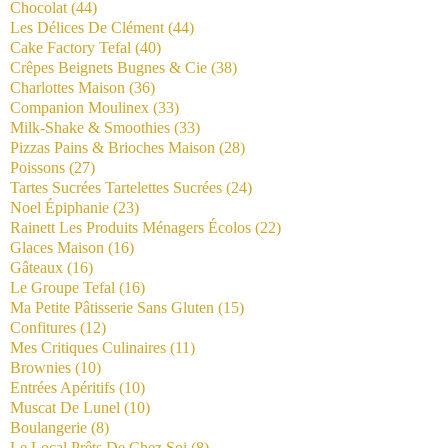
Chocolat
(44)
Les Délices De Clément
(44)
Cake Factory Tefal
(40)
Crêpes Beignets Bugnes & Cie
(38)
Charlottes Maison
(36)
Companion Moulinex
(33)
Milk-Shake & Smoothies
(33)
Pizzas Pains & Brioches Maison
(28)
Poissons
(27)
Tartes Sucrées Tartelettes Sucrées
(24)
Noel Épiphanie
(23)
Rainett Les Produits Ménagers Écolos
(22)
Glaces Maison
(16)
Gâteaux
(16)
Le Groupe Tefal
(16)
Ma Petite Pâtisserie Sans Gluten
(15)
Confitures
(12)
Mes Critiques Culinaires
(11)
Brownies
(10)
Entrées Apéritifs
(10)
Muscat De Lunel
(10)
Boulangerie
(8)
Le Local Prêts De Chez Soi
(8)