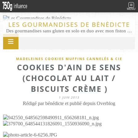
MENU
LES GOURMANDISES DE BÉNÉDICTE
Des gourmandises sans gluten en solo en duo avec mon fiston . Salé comme Sucré sans gluten éco responsable Les Gourmandises de Bénédicte gâteau produits locaux
MADELEINES COOKIES MUFFINS CANNELÉS & CIE
COOKIES D'AIN DE SENS
(CHOCOLAT AU LAIT /
BISCUITS CRÈME )
1 JUIN 2013
Rédigé par bénédicte et publié depuis Overblog