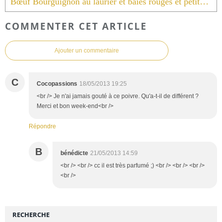
Bœuf Bourguignon au laurier et baies rouges et petites carottes.
COMMENTER CET ARTICLE
Ajouter un commentaire
C
Cocopassions
18/05/2013 19:25
<br /> Je n'ai jamais gouté à ce poivre. Qu'a-t-il de différent ?
Merci et bon week-end<br />
Répondre
B
bénédicte
21/05/2013 14:59
<br /> <br /> cc il est très parfumé ;) <br /> <br /> <br />
<br />
RECHERCHE