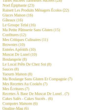
Tartes Sucrées Tartelettes Sucrées
(24)
Noel Épiphanie
(23)
Rainett Les Produits Ménagers Écolos
(22)
Glaces Maison
(16)
Gâteaux
(16)
Le Groupe Tefal
(16)
Ma Petite Pâtisserie Sans Gluten
(15)
Confitures
(12)
Mes Critiques Culinaires
(11)
Brownies
(10)
Entrées Apéritifs
(10)
Muscat De Lunel
(10)
Boulangerie
(8)
Le Local Prêts De Chez Soi
(8)
Sauces
(8)
Yaourts Maison
(8)
Ma Boulange Sans Gluten Et Compagnie
(7)
Mes Recettes Au Cookéo
(7)
Mes Écritures
(7)
Recettes À Base De Muscat De Lunel .
(7)
Cakes Salés - Cakes Sucrés .
(6)
Compotes Maisons
(6)
Opaline-Mag
(6)