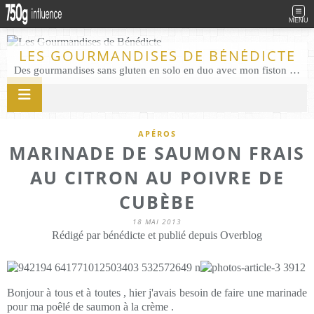
MENU
LES GOURMANDISES DE BÉNÉDICTE
Des gourmandises sans gluten en solo en duo avec mon fiston . Salé comme Sucré sans gluten éco responsable Les Gourmandises de Bénédicte gâteau produits locaux
APÉROS
MARINADE DE SAUMON FRAIS
AU CITRON AU POIVRE DE
CUBÈBE
18 MAI 2013
Rédigé par bénédicte et publié depuis Overblog
Bonjour à tous et à toutes , hier j'avais besoin de faire une marinade
pour ma poêlé de saumon à la crème .