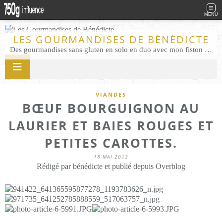
MENU
LES GOURMANDISES DE BÉNÉDICTE
Des gourmandises sans gluten en solo en duo avec mon fiston . Salé comme Sucré sans gluten éco responsable Les Gourmandises de Bénédicte gâteau produits locaux
VIANDES
BŒUF BOURGUIGNON AU
LAURIER ET BAIES ROUGES ET
PETITES CAROTTES.
18 MAI 2013
Rédigé par bénédicte et publié depuis Overblog