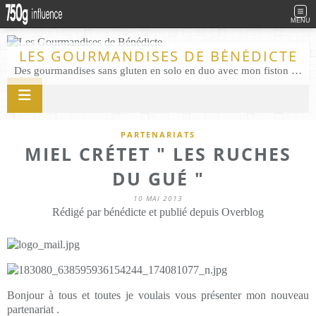
MENU
LES GOURMANDISES DE BÉNÉDICTE
Des gourmandises sans gluten en solo en duo avec mon fiston . Salé comme Sucré sans gluten éco responsable Les Gourmandises de Bénédicte gâteau produits locaux
PARTENARIATS
MIEL CRÉTET " LES RUCHES
DU GUÉ "
10 MAI 2013
Rédigé par bénédicte et publié depuis Overblog
Bonjour à tous et toutes je voulais vous présenter mon nouveau
partenariat .