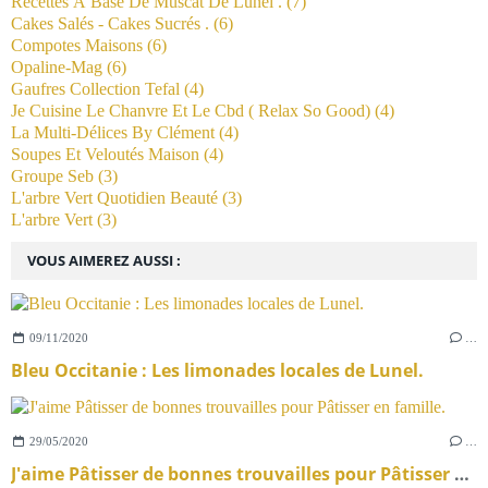
Recettes À Base De Muscat De Lunel .
(7)
Cakes Salés - Cakes Sucrés .
(6)
Compotes Maisons
(6)
Opaline-Mag
(6)
Gaufres Collection Tefal
(4)
Je Cuisine Le Chanvre Et Le Cbd ( Relax So Good)
(4)
La Multi-Délices By Clément
(4)
Soupes Et Veloutés Maison
(4)
Groupe Seb
(3)
L'arbre Vert Quotidien Beauté
(3)
L'arbre Vert
(3)
VOUS AIMEREZ AUSSI :
09/11/2020
…
Bleu Occitanie : Les limonades locales de Lunel.
29/05/2020
…
J'aime Pâtisser de bonnes trouvailles pour Pâtisser en famille.