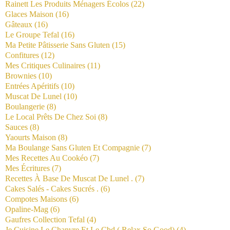
Rainett Les Produits Ménagers Écolos
(22)
Glaces Maison
(16)
Gâteaux
(16)
Le Groupe Tefal
(16)
Ma Petite Pâtisserie Sans Gluten
(15)
Confitures
(12)
Mes Critiques Culinaires
(11)
Brownies
(10)
Entrées Apéritifs
(10)
Muscat De Lunel
(10)
Boulangerie
(8)
Le Local Prêts De Chez Soi
(8)
Sauces
(8)
Yaourts Maison
(8)
Ma Boulange Sans Gluten Et Compagnie
(7)
Mes Recettes Au Cookéo
(7)
Mes Écritures
(7)
Recettes À Base De Muscat De Lunel .
(7)
Cakes Salés - Cakes Sucrés .
(6)
Compotes Maisons
(6)
Opaline-Mag
(6)
Gaufres Collection Tefal
(4)
Je Cuisine Le Chanvre Et Le Cbd ( Relax So Good)
(4)