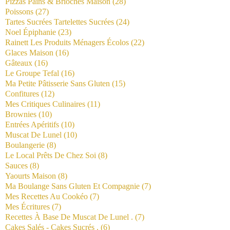
Pizzas Pains & Brioches Maison
(28)
Poissons
(27)
Tartes Sucrées Tartelettes Sucrées
(24)
Noel Épiphanie
(23)
Rainett Les Produits Ménagers Écolos
(22)
Glaces Maison
(16)
Gâteaux
(16)
Le Groupe Tefal
(16)
Ma Petite Pâtisserie Sans Gluten
(15)
Confitures
(12)
Mes Critiques Culinaires
(11)
Brownies
(10)
Entrées Apéritifs
(10)
Muscat De Lunel
(10)
Boulangerie
(8)
Le Local Prêts De Chez Soi
(8)
Sauces
(8)
Yaourts Maison
(8)
Ma Boulange Sans Gluten Et Compagnie
(7)
Mes Recettes Au Cookéo
(7)
Mes Écritures
(7)
Recettes À Base De Muscat De Lunel .
(7)
Cakes Salés - Cakes Sucrés .
(6)