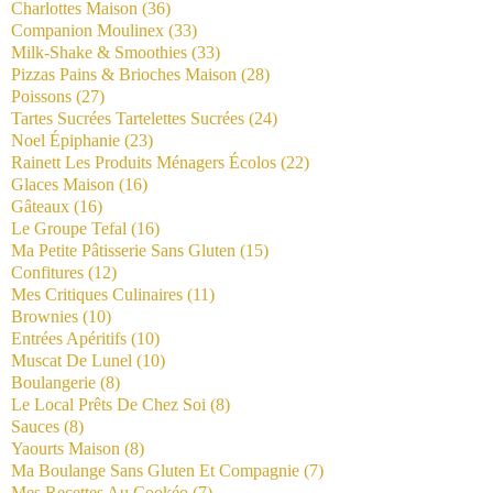
Charlottes Maison
(36)
Companion Moulinex
(33)
Milk-Shake & Smoothies
(33)
Pizzas Pains & Brioches Maison
(28)
Poissons
(27)
Tartes Sucrées Tartelettes Sucrées
(24)
Noel Épiphanie
(23)
Rainett Les Produits Ménagers Écolos
(22)
Glaces Maison
(16)
Gâteaux
(16)
Le Groupe Tefal
(16)
Ma Petite Pâtisserie Sans Gluten
(15)
Confitures
(12)
Mes Critiques Culinaires
(11)
Brownies
(10)
Entrées Apéritifs
(10)
Muscat De Lunel
(10)
Boulangerie
(8)
Le Local Prêts De Chez Soi
(8)
Sauces
(8)
Yaourts Maison
(8)
Ma Boulange Sans Gluten Et Compagnie
(7)
Mes Recettes Au Cookéo
(7)