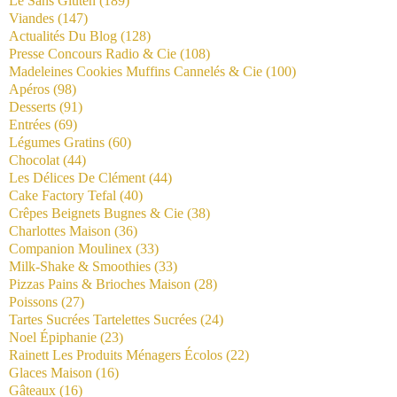
Le Sans Gluten
(189)
Viandes
(147)
Actualités Du Blog
(128)
Presse Concours Radio & Cie
(108)
Madeleines Cookies Muffins Cannelés & Cie
(100)
Apéros
(98)
Desserts
(91)
Entrées
(69)
Légumes Gratins
(60)
Chocolat
(44)
Les Délices De Clément
(44)
Cake Factory Tefal
(40)
Crêpes Beignets Bugnes & Cie
(38)
Charlottes Maison
(36)
Companion Moulinex
(33)
Milk-Shake & Smoothies
(33)
Pizzas Pains & Brioches Maison
(28)
Poissons
(27)
Tartes Sucrées Tartelettes Sucrées
(24)
Noel Épiphanie
(23)
Rainett Les Produits Ménagers Écolos
(22)
Glaces Maison
(16)
Gâteaux
(16)