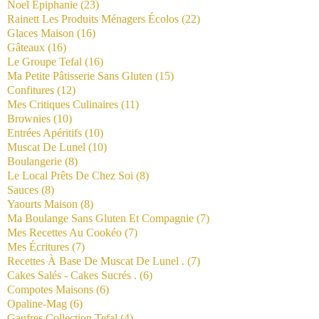
Noel Épiphanie
(23)
Rainett Les Produits Ménagers Écolos
(22)
Glaces Maison
(16)
Gâteaux
(16)
Le Groupe Tefal
(16)
Ma Petite Pâtisserie Sans Gluten
(15)
Confitures
(12)
Mes Critiques Culinaires
(11)
Brownies
(10)
Entrées Apéritifs
(10)
Muscat De Lunel
(10)
Boulangerie
(8)
Le Local Prêts De Chez Soi
(8)
Sauces
(8)
Yaourts Maison
(8)
Ma Boulange Sans Gluten Et Compagnie
(7)
Mes Recettes Au Cookéo
(7)
Mes Écritures
(7)
Recettes À Base De Muscat De Lunel .
(7)
Cakes Salés - Cakes Sucrés .
(6)
Compotes Maisons
(6)
Opaline-Mag
(6)
Gaufres Collection Tefal
(4)