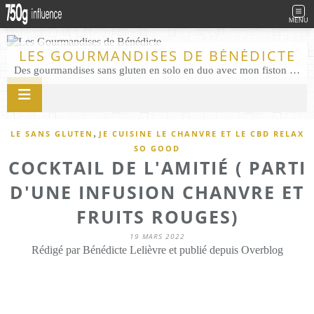
MENU
LES GOURMANDISES DE BÉNÉDICTE
Des gourmandises sans gluten en solo en duo avec mon fiston . Salé comme Sucré sans gluten éco responsable Les Gourmandises de Bénédicte gâteau produits locaux
,
LE SANS GLUTEN
JE CUISINE LE CHANVRE ET LE CBD RELAX
SO GOOD
COCKTAIL DE L'AMITIÉ ( PARTI
D'UNE INFUSION CHANVRE ET
FRUITS ROUGES)
19 MARS 2022
Rédigé par Bénédicte Lelièvre et publié depuis Overblog