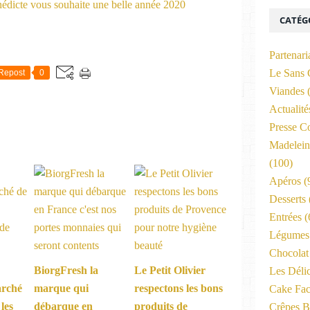
CATÉG
Partenari
Le Sans 
Repost
0
Viandes
(
Actualit
Presse C
Madelein
(100)
Apéros
(
Desserts
Entrées
(
Légumes 
Chocolat
BiorgFresh la
Le Petit Olivier
Les Déli
arché
marque qui
respectons les bons
Cake Fac
les
débarque en
produits de
Crêpes B