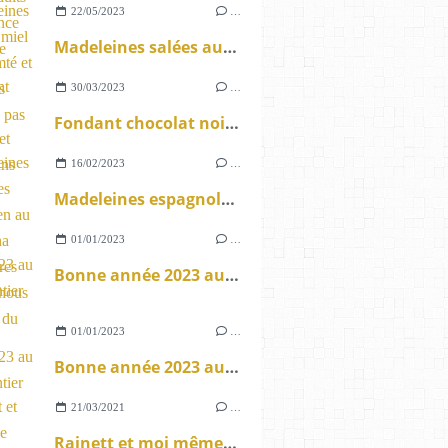
22/05/2023
…
Madeleines salées au miel local Comté et curry sans gluten ou pas
30/03/2023
…
Fondant chocolat noisettes et praliné sans gluten
16/02/2023
…
Madeleines espagnoles sans gluten au thé matcha aux brisures de chouchous pistaches du Gard
01/01/2023
…
Bonne année 2023 au monde entier
01/01/2023
…
Bonne année 2023 au monde entier
21/03/2021
…
Rainett et moi même nous avons quelques choses à vous dire : Le concours anniversaire est lancé.