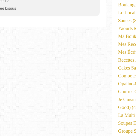
20:12
Boulange
née bisous
Le Local
Sauces
(8
Yaourts 
Ma Boula
Mes Rece
Mes Écri
Recettes
Cakes Sal
Compote
Opaline
Gaufres C
Je Cuisi
Good)
(4
La Multi
Soupes E
Groupe 