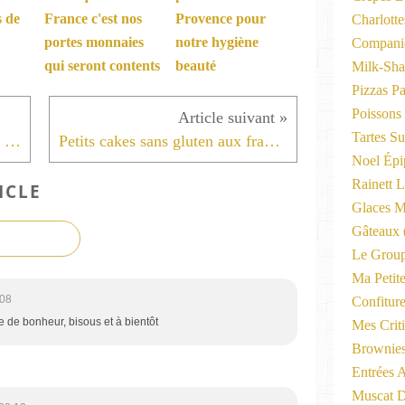
 de
France c'est nos
Provence pour
Charlott
portes monnaies
notre hygiène
Compani
qui seront contents
beauté
Milk-Sha
Pizzas P
Poissons
Tartes Su
Mes recettes au Companion XL Connecté ( Moulinex).
Petits cakes sans gluten aux framboises et vanille au cake factory.
Noel Épi
Rainett 
ICLE
Glaces M
Gâteaux
Le Group
Ma Petite
:08
Confitur
 de bonheur, bisous et à bientôt
Mes Criti
Brownie
Entrées A
Muscat D