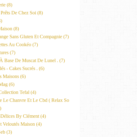
rie
(8)
 Prêts De Chez Soi
(8)
)
Maison
(8)
nge Sans Gluten Et Compagnie
(7)
ttes Au Cookéo
(7)
tures
(7)
 À Base De Muscat De Lunel .
(7)
és - Cakes Sucrés .
(6)
s Maisons
(6)
-Mag
(6)
ollection Tefal
(4)
ne Le Chanvre Et Le Cbd ( Relax So
)
-Délices By Clément
(4)
t Veloutés Maison
(4)
Seb
(3)