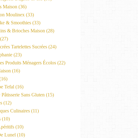
es Maison
(36)
on Moulinex
(33)
ke & Smoothies
(33)
ains & Brioches Maison
(28)
(27)
crées Tartelettes Sucrées
(24)
phanie
(23)
Les Produits Ménagers Écolos
(22)
aison
(16)
(16)
e Tefal
(16)
 Pâtisserie Sans Gluten
(15)
es
(12)
ques Culinaires
(11)
s
(10)
péritifs
(10)
e Lunel
(10)