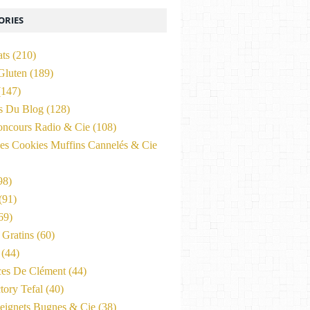
ORIES
ats
(210)
Gluten
(189)
147)
és Du Blog
(128)
oncours Radio & Cie
(108)
es Cookies Muffins Cannelés & Cie
98)
(91)
69)
Gratins
(60)
(44)
ces De Clément
(44)
tory Tefal
(40)
eignets Bugnes & Cie
(38)