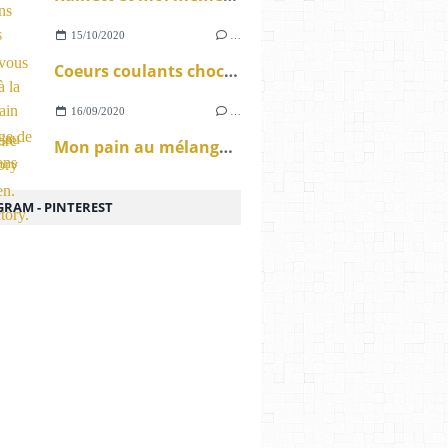
15/10/2020
…
Coeurs coulants chocolat à la farine de châtaigne au cake factory sans gluten.
16/09/2020
…
Mon pain au mélange de graines sans gluten au Cake Factory.
GRAM - PINTEREST