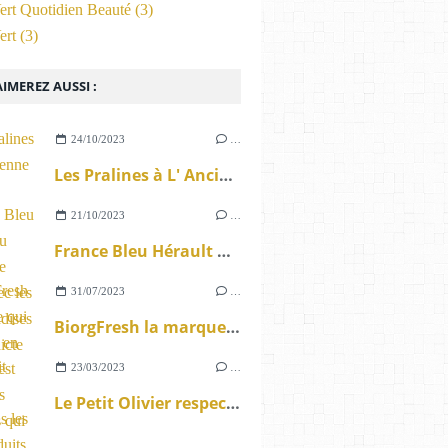
ert Quotidien Beauté
(3)
ert
(3)
IMEREZ AUSSI :
24/10/2023
…
Les Pralines à L' Ancienne de Fons
21/10/2023
…
France Bleu Hérault au marché de Lunel avec les Gourmandises de Bénédicte
31/07/2023
…
BiorgFresh la marque qui débarque en France c'est nos portes monnaies qui seront contents
23/03/2023
…
Le Petit Olivier respectons les bons produits de Provence pour notre hygiène beauté