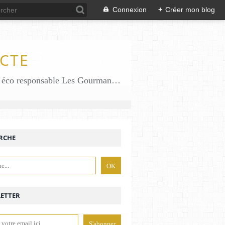
Connexion
+
Créer mon blog
CTE
Des gourmandises sans gluten en solo en duo avec mon fiston . Salé comme Sucré sans gluten éco responsable Les Gourmandises de Bénédicte gâteau produits locaux
RCHE
ETTER