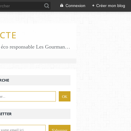
Connexion
+
Créer mon blog
CTE
Des gourmandises sans gluten en solo en duo avec mon fiston . Salé comme Sucré sans gluten éco responsable Les Gourmandises de Bénédicte gâteau produits locaux
RCHE
ETTER