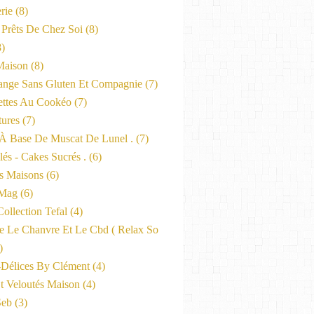
rie
(8)
 Prêts De Chez Soi
(8)
)
Maison
(8)
nge Sans Gluten Et Compagnie
(7)
ttes Au Cookéo
(7)
tures
(7)
 À Base De Muscat De Lunel .
(7)
és - Cakes Sucrés .
(6)
s Maisons
(6)
-Mag
(6)
ollection Tefal
(4)
ne Le Chanvre Et Le Cbd ( Relax So
)
-Délices By Clément
(4)
t Veloutés Maison
(4)
Seb
(3)