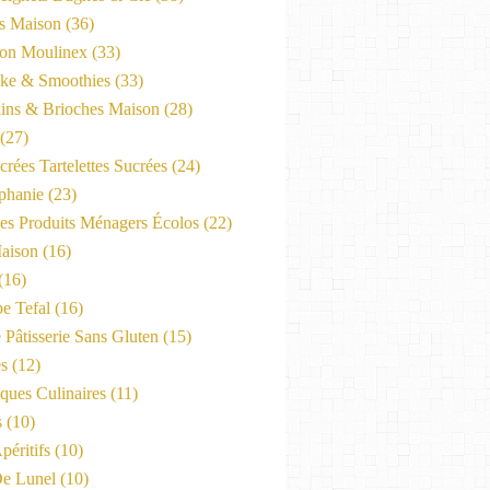
es Maison
(36)
on Moulinex
(33)
ke & Smoothies
(33)
ains & Brioches Maison
(28)
(27)
crées Tartelettes Sucrées
(24)
phanie
(23)
Les Produits Ménagers Écolos
(22)
aison
(16)
(16)
e Tefal
(16)
 Pâtisserie Sans Gluten
(15)
es
(12)
ques Culinaires
(11)
s
(10)
péritifs
(10)
e Lunel
(10)