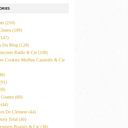
ORIES
ats
(210)
Gluten
(189)
147)
és Du Blog
(128)
oncours Radio & Cie
(108)
es Cookies Muffins Cannelés & Cie
98)
(91)
69)
Gratins
(60)
(44)
ces De Clément
(44)
tory Tefal
(40)
eignets Bugnes & Cie
(38)