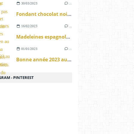
30/03/2023
…
Fondant chocolat noisettes et praliné sans gluten
16/02/2023
…
Madeleines espagnoles sans gluten au thé matcha aux brisures de chouchous pistaches du Gard
01/01/2023
…
Bonne année 2023 au monde entier
GRAM - PINTEREST