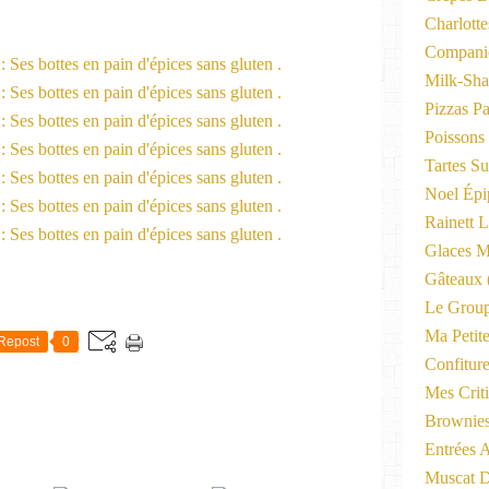
Charlott
Compani
Milk-Sha
Pizzas P
Poissons
Tartes Su
Noel Épi
Rainett 
Glaces M
Gâteaux
Le Group
Ma Petite
Repost
0
Confitur
Mes Criti
Brownie
Entrées A
Muscat D