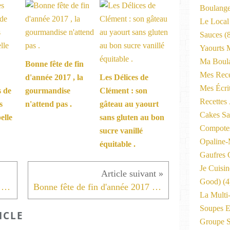
Boulange
Le Local
Sauces
(8
Yaourts 
Ma Boula
Bonne fête de fin
Mes Rece
d'année 2017 , la
Les Délices de
Mes Écri
 de
gourmandise
Clément : son
Recettes
s
n'attend pas .
gâteau au yaourt
Cakes Sal
elle
sans gluten au bon
Compote
sucre vanillé
Opaline
équitable .
Gaufres C
Je Cuisi
Good)
(4
Concours de noël : Nouveautés fruitées ( Il était un Fruit ) le fruit qu'on croque à tout moment .
Bonne fête de fin d'année 2017 , la gourmandise n'attend pas .
La Multi
Soupes E
ICLE
Groupe 