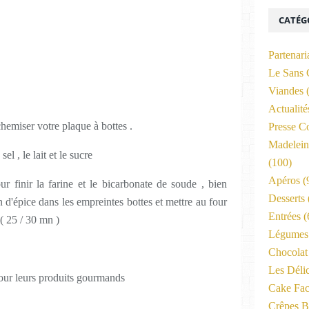
CATÉG
Partenari
Le Sans 
Viandes
(
Actualit
chemiser votre plaque à bottes .
Presse C
Madelein
el , le lait et le sucre
(100)
Apéros
(
r finir la farine et le bicarbonate de soude , bien
Desserts
n d'épice dans les empreintes bottes et mettre au four
Entrées
(
r ( 25 / 30 mn )
Légumes 
Chocolat
Les Déli
pour leurs produits gourmands
Cake Fac
Crêpes B