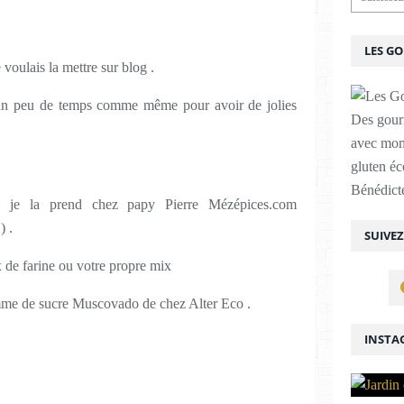
LES G
voulais la mettre sur blog .
t un peu de temps comme même pour avoir de jolies
Des gour
avec mon
gluten é
Bénédicte
s je la prend chez papy Pierre Mézépices.com
) .
SUIVE
x de farine ou votre propre mix
amme de sucre Muscovado de chez Alter Eco .
INSTA