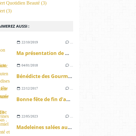
ert Quotidien Beauté
(3)
ert
(3)
IMEREZ AUSSI :
22/10/2019
…
Ma présentation de Natenorganic ( Sans Gluten & Bio ) .
04/01/2018
…
Bénédicte des Gourmandises de Bénédicte vous souhaite une belle année 2018 .
22/12/2017
…
Bonne fête de fin d'année 2017 , la gourmandise n'attend pas .
22/05/2023
…
Madeleines salées au miel local Comté et curry sans gluten ou pas