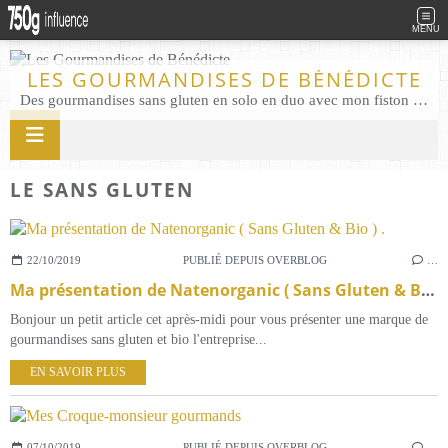
MENU
LES GOURMANDISES DE BÉNÉDICTE
Des gourmandises sans gluten en solo en duo avec mon fiston . Salé comme Sucré sans gluten éco responsable Les Gourmandises de Bénédicte gâteau produits locaux
LE SANS GLUTEN
22/10/2019
PUBLIÉ DEPUIS OVERBLOG
…
Ma présentation de Natenorganic ( Sans Gluten & Bio ) .
Bonjour un petit article cet après-midi pour vous présenter une marque de
gourmandises sans gluten et bio l'entreprise...
EN SAVOIR PLUS
07/10/2019
PUBLIÉ DEPUIS OVERBLOG
…