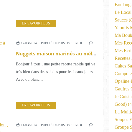
Boulange
Le Local
Sauces
(8
EN SAVOIR PLUS
Yaourts 
Ma Boula
Mes Rece
12/03/2014
PUBLIÉ DEPUIS OVERBLOG
…
Mes Écri
Nuggets maison marinés au mélange à couscous .
Recettes
Bonjour à tous , une petite recette rapide qui va
Cakes Sal
très bien dans des salades pour les beaux jours .
Compote
Avec du blanc...
Opaline
Gaufres C
Je Cuisi
Good)
(4
EN SAVOIR PLUS
La Multi
Soupes E
11/03/2014
PUBLIÉ DEPUIS OVERBLOG
…
Groupe 