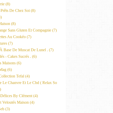
rie
(8)
 Prêts De Chez Soi
(8)
)
Maison
(8)
nge Sans Gluten Et Compagnie
(7)
ttes Au Cookéo
(7)
tures
(7)
 À Base De Muscat De Lunel .
(7)
és - Cakes Sucrés .
(6)
s Maisons
(6)
-Mag
(6)
ollection Tefal
(4)
ne Le Chanvre Et Le Cbd ( Relax So
)
-Délices By Clément
(4)
t Veloutés Maison
(4)
Seb
(3)