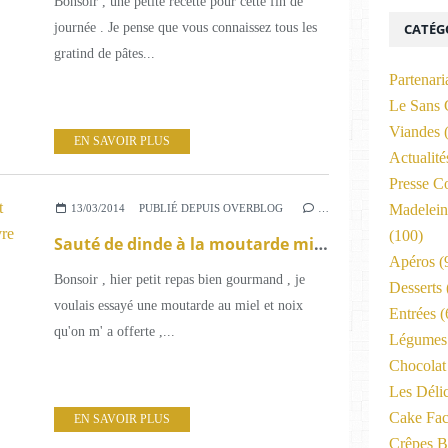
Bonsoir , une petite recette pour cette fin de
journée . Je pense que vous connaissez tous les
CATÉG
gratind de pâtes...
Partenari
Le Sans 
Viandes
(
EN SAVOIR PLUS
Actualit
Presse C
Madelein
13/03/2014
PUBLIÉ DEPUIS OVERBLOG
…
(100)
Sauté de dinde à la moutarde miel et noix et sa petite poêlée maison au poivre blanc du Penja .
Apéros
(
Bonsoir , hier petit repas bien gourmand , je
Desserts
voulais essayé une moutarde au miel et noix
Entrées
(
qu'on m' a offerte ,...
Légumes 
Chocolat
Les Déli
Cake Fac
EN SAVOIR PLUS
Crêpes B