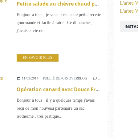
Petite salade au chèvre chaud pelardon , noix de pecan et sa vinaigrette au vinaigre de cidre bio .
L'arbre V
L'arbre V
Bonjour à tous , je vous poste cette petite recette
gourmande et facile à faire . Ce dimanche ,
INSTA
j'avais envie de...
EN SAVOIR PLUS
11/03/2014
PUBLIÉ DEPUIS OVERBLOG
…
Opération canard avec Douce France .
Bonjour à tous , il y a quelques temps j'avais
reçu de mon nouveau partenaire un sac
isotherme , très pratique...