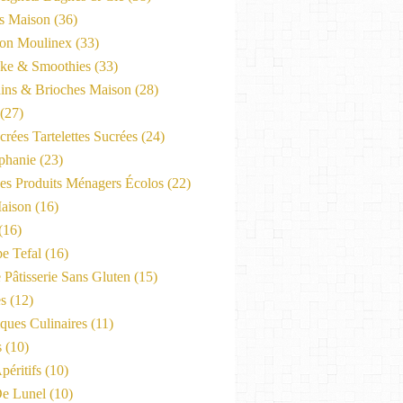
es Maison
(36)
on Moulinex
(33)
ke & Smoothies
(33)
ains & Brioches Maison
(28)
(27)
crées Tartelettes Sucrées
(24)
phanie
(23)
Les Produits Ménagers Écolos
(22)
aison
(16)
(16)
e Tefal
(16)
 Pâtisserie Sans Gluten
(15)
es
(12)
ques Culinaires
(11)
s
(10)
péritifs
(10)
e Lunel
(10)