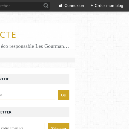
Connexion
+
Créer mon blog
CTE
Des gourmandises sans gluten en solo en duo avec mon fiston . Salé comme Sucré sans gluten éco responsable Les Gourmandises de Bénédicte gâteau produits locaux
RCHE
ETTER