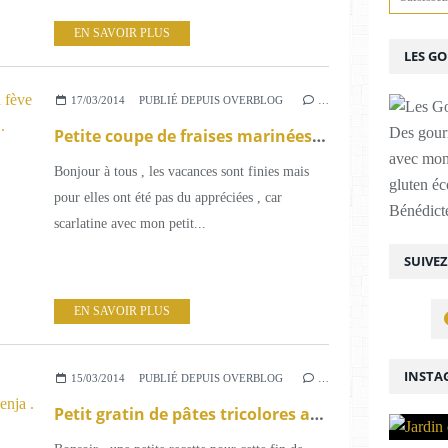
EN SAVOIR PLUS
LES G
17/03/2014
PUBLIÉ DEPUIS OVERBLOG
…
Des gour
Petite coupe de fraises marinées à la fève de Tonka chantilly maison à la vanille .
avec mon
Bonjour à tous , les vacances sont finies mais
gluten é
pour elles ont été pas du appréciées , car
Bénédicte
scarlatine avec mon petit...
SUIVE
EN SAVOIR PLUS
INSTA
15/03/2014
PUBLIÉ DEPUIS OVERBLOG
…
Petit gratin de pâtes tricolores aux oignons et crème au poivre blanc du Penja .