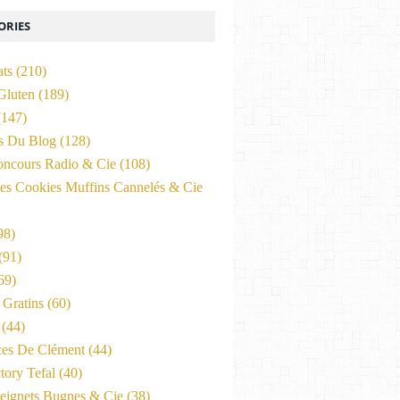
ORIES
ats
(210)
Gluten
(189)
147)
és Du Blog
(128)
oncours Radio & Cie
(108)
es Cookies Muffins Cannelés & Cie
98)
(91)
69)
Gratins
(60)
(44)
ces De Clément
(44)
tory Tefal
(40)
eignets Bugnes & Cie
(38)