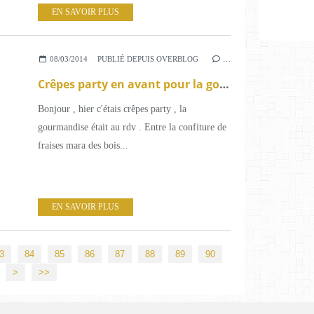
EN SAVOIR PLUS
08/03/2014
PUBLIÉ DEPUIS OVERBLOG
…
Crêpes party en avant pour la gourmandise .
Bonjour , hier c'étais crêpes party , la
gourmandise était au rdv . Entre la confiture de
fraises mara des bois...
EN SAVOIR PLUS
100
3
84
85
86
87
88
89
90
>
>>