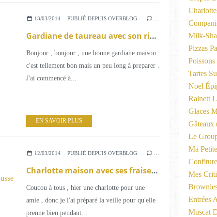
Charlott
13/03/2014
PUBLIÉ DEPUIS OVERBLOG
…
Compani
Gardiane de taureau avec son riz de Camargue et son vin rouge du pays .
Milk-Sha
Pizzas P
Bonjour , bonjour , une bonne gardiane maison
Poissons
c'est tellement bon mais un peu long à preparer .
Tartes Su
J'ai commencé à...
Noel Épi
Rainett 
Glaces M
EN SAVOIR PLUS
Gâteaux
Le Group
Ma Petite
12/03/2014
PUBLIÉ DEPUIS OVERBLOG
…
Confitur
Charlotte maison avec ses fraises coupées marinées à la fève de Tonka , confiture de Fraises Mara des Bois mousse chantilly aux fraises extrait de vanille .
Mes Criti
Brownie
Coucou à tous , hier une charlotte pour une
Entrées A
amie , donc je l'ai préparé la veille pour qu'elle
Muscat D
prenne bien pendant...