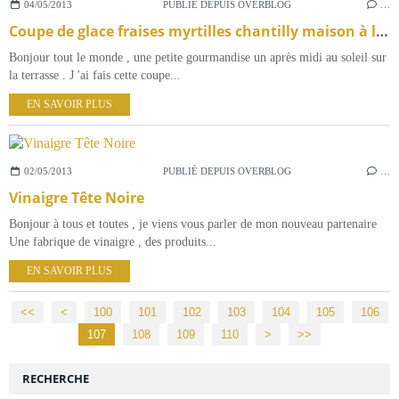
04/05/2013
PUBLIÉ DEPUIS OVERBLOG
…
Coupe de glace fraises myrtilles chantilly maison à l'extrait de vanille coulis de myrtille et noix de pecan
Bonjour tout le monde , une petite gourmandise un après midi au soleil sur
la terrasse . J 'ai fais cette coupe...
EN SAVOIR PLUS
02/05/2013
PUBLIÉ DEPUIS OVERBLOG
…
Vinaigre Tête Noire
Bonjour à tous et toutes , je viens vous parler de mon nouveau partenaire
Une fabrique de vinaigre , des produits...
EN SAVOIR PLUS
<<
<
100
101
102
103
104
105
106
107
108
109
110
120
130
140
150
>
>>
RECHERCHE