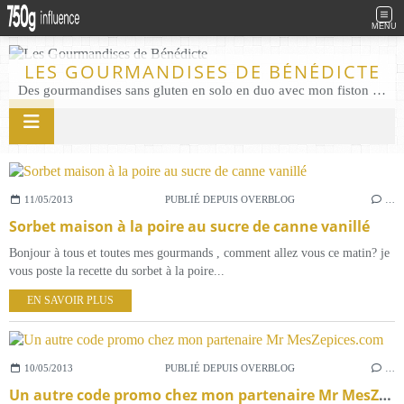
MENU
LES GOURMANDISES DE BÉNÉDICTE
Des gourmandises sans gluten en solo en duo avec mon fiston . Salé comme Sucré sans gluten éco responsable Les Gourmandises de Bénédicte gâteau produits locaux
11/05/2013
PUBLIÉ DEPUIS OVERBLOG
…
Sorbet maison à la poire au sucre de canne vanillé
Bonjour à tous et toutes mes gourmands , comment allez vous ce matin? je
vous poste la recette du sorbet à la poire...
EN SAVOIR PLUS
10/05/2013
PUBLIÉ DEPUIS OVERBLOG
…
Un autre code promo chez mon partenaire Mr MesZepices.com