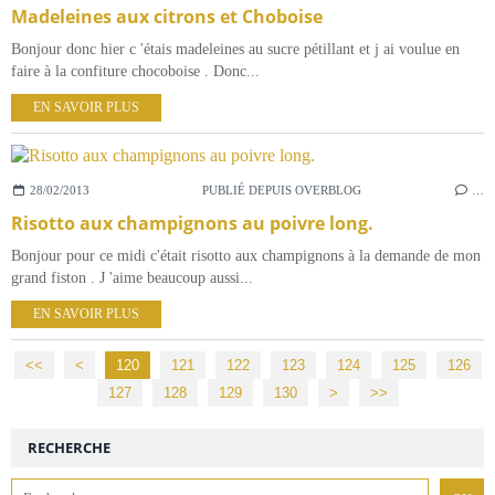
Madeleines aux citrons et Choboise
Bonjour donc hier c 'étais madeleines au sucre pétillant et j ai voulue en
faire à la confiture chocoboise . Donc...
EN SAVOIR PLUS
28/02/2013
PUBLIÉ DEPUIS OVERBLOG
…
Risotto aux champignons au poivre long.
Bonjour pour ce midi c'était risotto aux champignons à la demande de mon
grand fiston . J 'aime beaucoup aussi...
EN SAVOIR PLUS
<<
<
100
110
120
121
122
123
124
125
126
127
128
129
130
140
150
>
>>
RECHERCHE