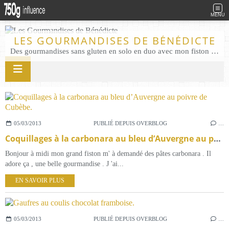
MENU
LES GOURMANDISES DE BÉNÉDICTE
Des gourmandises sans gluten en solo en duo avec mon fiston . Salé comme Sucré sans gluten éco responsable Les Gourmandises de Bénédicte gâteau produits locaux
05/03/2013
PUBLIÉ DEPUIS OVERBLOG
…
Coquillages à la carbonara au bleu d’Auvergne au poivre de Cubèbe.
Bonjour à midi mon grand fiston m' à demandé des pâtes carbonara . Il
adore ça , une belle gourmandise . J 'ai...
EN SAVOIR PLUS
05/03/2013
PUBLIÉ DEPUIS OVERBLOG
…