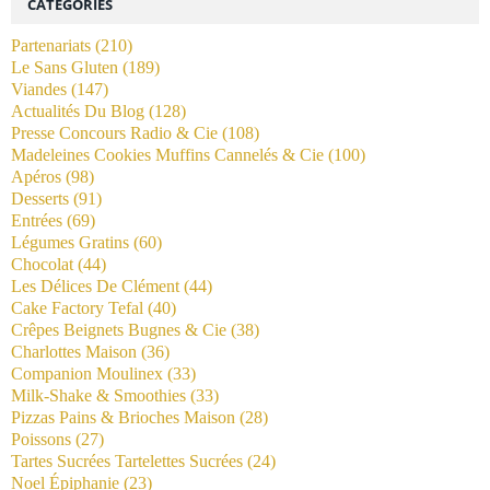
CATÉGORIES
Partenariats
(210)
Le Sans Gluten
(189)
Viandes
(147)
Actualités Du Blog
(128)
Presse Concours Radio & Cie
(108)
Madeleines Cookies Muffins Cannelés & Cie
(100)
Apéros
(98)
Desserts
(91)
Entrées
(69)
Légumes Gratins
(60)
Chocolat
(44)
Les Délices De Clément
(44)
Cake Factory Tefal
(40)
Crêpes Beignets Bugnes & Cie
(38)
Charlottes Maison
(36)
Companion Moulinex
(33)
Milk-Shake & Smoothies
(33)
Pizzas Pains & Brioches Maison
(28)
Poissons
(27)
Tartes Sucrées Tartelettes Sucrées
(24)
Noel Épiphanie
(23)