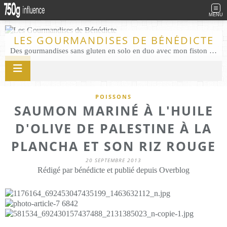
MENU
LES GOURMANDISES DE BÉNÉDICTE
Des gourmandises sans gluten en solo en duo avec mon fiston . Salé comme Sucré sans gluten éco responsable Les Gourmandises de Bénédicte gâteau produits locaux
POISSONS
SAUMON MARINÉ À L'HUILE
D'OLIVE DE PALESTINE À LA
PLANCHA ET SON RIZ ROUGE
20 SEPTEMBRE 2013
Rédigé par bénédicte et publié depuis Overblog