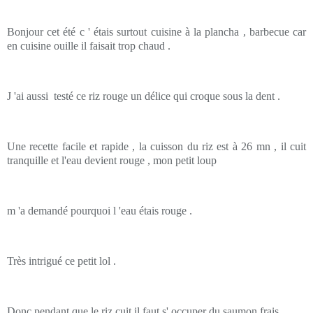
Bonjour cet été c ' étais surtout cuisine à la plancha , barbecue car
en cuisine ouille il faisait trop chaud .
J 'ai aussi testé ce riz rouge un délice qui croque sous la dent .
Une recette facile et rapide , la cuisson du riz est à 26 mn , il cuit
tranquille et l'eau devient rouge , mon petit loup
m 'a demandé pourquoi l 'eau étais rouge .
Très intrigué ce petit lol .
Donc pendant que le riz cuit il faut s' occuper du saumon frais .