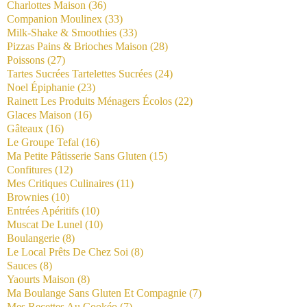
Charlottes Maison
(36)
Companion Moulinex
(33)
Milk-Shake & Smoothies
(33)
Pizzas Pains & Brioches Maison
(28)
Poissons
(27)
Tartes Sucrées Tartelettes Sucrées
(24)
Noel Épiphanie
(23)
Rainett Les Produits Ménagers Écolos
(22)
Glaces Maison
(16)
Gâteaux
(16)
Le Groupe Tefal
(16)
Ma Petite Pâtisserie Sans Gluten
(15)
Confitures
(12)
Mes Critiques Culinaires
(11)
Brownies
(10)
Entrées Apéritifs
(10)
Muscat De Lunel
(10)
Boulangerie
(8)
Le Local Prêts De Chez Soi
(8)
Sauces
(8)
Yaourts Maison
(8)
Ma Boulange Sans Gluten Et Compagnie
(7)
Mes Recettes Au Cookéo
(7)