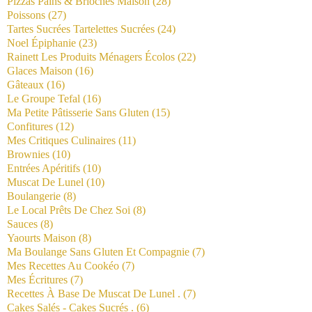
Pizzas Pains & Brioches Maison
(28)
Poissons
(27)
Tartes Sucrées Tartelettes Sucrées
(24)
Noel Épiphanie
(23)
Rainett Les Produits Ménagers Écolos
(22)
Glaces Maison
(16)
Gâteaux
(16)
Le Groupe Tefal
(16)
Ma Petite Pâtisserie Sans Gluten
(15)
Confitures
(12)
Mes Critiques Culinaires
(11)
Brownies
(10)
Entrées Apéritifs
(10)
Muscat De Lunel
(10)
Boulangerie
(8)
Le Local Prêts De Chez Soi
(8)
Sauces
(8)
Yaourts Maison
(8)
Ma Boulange Sans Gluten Et Compagnie
(7)
Mes Recettes Au Cookéo
(7)
Mes Écritures
(7)
Recettes À Base De Muscat De Lunel .
(7)
Cakes Salés - Cakes Sucrés .
(6)