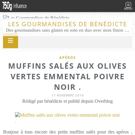
MENU
LES GOURMANDISES DE BÉNÉDICTE
Des gourmandises sans gluten en solo en duo avec mon fiston . Salé comme Sucré sans gluten éco responsable Les Gourmandises de Bénédicte gâteau produits locaux
APÉROS
MUFFINS SALÉS AUX OLIVES
VERTES EMMENTAL POIVRE
NOIR .
11 NOVEMBRE 2014
Rédigé par bénédicte et publié depuis Overblog
Bonjour à tous encore des petits muffins salés pour des apéros ,