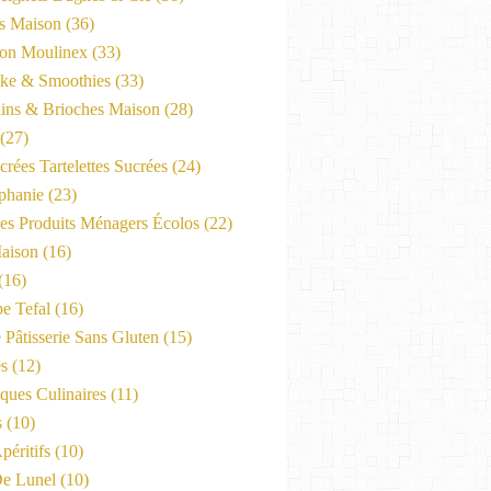
es Maison
(36)
on Moulinex
(33)
ke & Smoothies
(33)
ains & Brioches Maison
(28)
(27)
crées Tartelettes Sucrées
(24)
phanie
(23)
Les Produits Ménagers Écolos
(22)
aison
(16)
(16)
e Tefal
(16)
 Pâtisserie Sans Gluten
(15)
es
(12)
ques Culinaires
(11)
s
(10)
péritifs
(10)
e Lunel
(10)