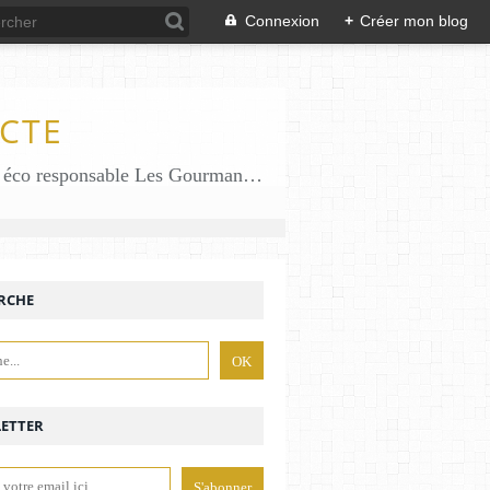
Connexion
+
Créer mon blog
CTE
Des gourmandises sans gluten en solo en duo avec mon fiston . Salé comme Sucré sans gluten éco responsable Les Gourmandises de Bénédicte gâteau produits locaux
RCHE
ETTER