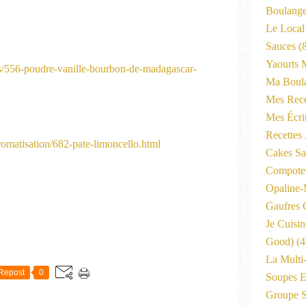
Boulange
Le Local
Sauces
(8
Yaourts 
es/556-poudre-vanille-bourbon-de-madagascar-
Ma Boula
Mes Rece
Mes Écri
Recettes
romatisation/682-pate-limoncello.html
Cakes Sal
Compote
Opaline
Gaufres C
Je Cuisi
Good)
(4
La Multi
Repost
0
Soupes E
Groupe 