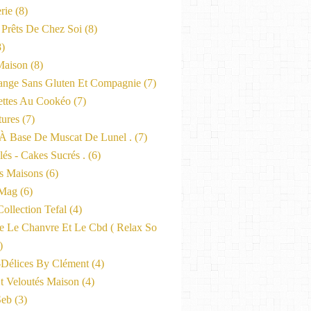
rie
(8)
 Prêts De Chez Soi
(8)
)
Maison
(8)
nge Sans Gluten Et Compagnie
(7)
ttes Au Cookéo
(7)
tures
(7)
 À Base De Muscat De Lunel .
(7)
és - Cakes Sucrés .
(6)
s Maisons
(6)
-Mag
(6)
ollection Tefal
(4)
ne Le Chanvre Et Le Cbd ( Relax So
)
-Délices By Clément
(4)
t Veloutés Maison
(4)
Seb
(3)