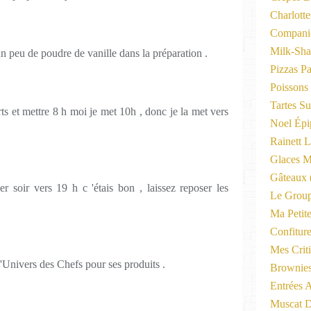
Charlott
Compani
Milk-Sha
un peu de poudre de vanille dans la préparation .
Pizzas P
Poissons
Tartes Su
s et mettre 8 h moi je met 10h , donc je la met vers
Noel Épi
Rainett 
Glaces M
Gâteaux
er soir vers 19 h c 'étais bon , laissez reposer les
Le Group
Ma Petite
Confitur
Mes Criti
'Univers des Chefs pour ses produits .
Brownie
Entrées A
Muscat D