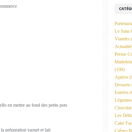
 commerce
CATÉG
Partenari
Le Sans 
Viandes
(
Actualit
Presse C
Madelein
(100)
Apéros
(
Desserts
Entrées
(
Légumes 
lo en mettre au fond des petits pots
Chocolat
Les Déli
Cake Fac
a préparation yaourt et lait
Crêpes B