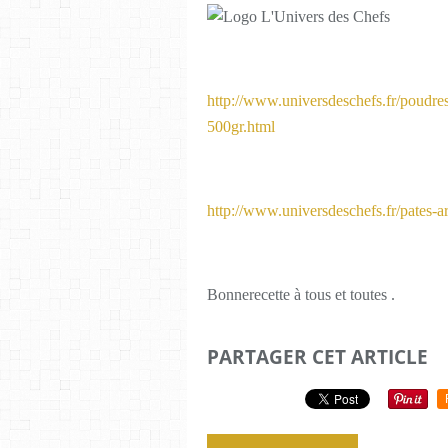
http://www.universdeschefs.fr/poudr
500gr.html
http://www.universdeschefs.fr/pates-a
Bonnerecette à tous et toutes .
PARTAGER CET ARTICLE