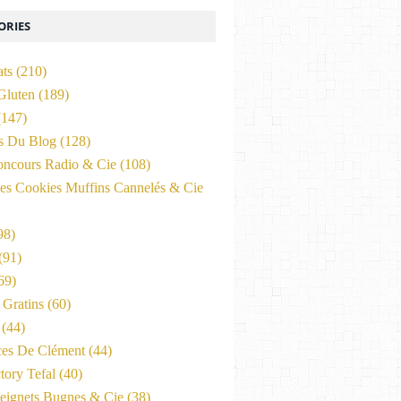
ORIES
ats
(210)
Gluten
(189)
147)
és Du Blog
(128)
oncours Radio & Cie
(108)
es Cookies Muffins Cannelés & Cie
98)
(91)
69)
Gratins
(60)
(44)
ces De Clément
(44)
tory Tefal
(40)
eignets Bugnes & Cie
(38)