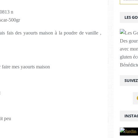
LES G
ais fais des yaourts maison à la poudre de vanille ,
Des gour
avec mon
gluten é
Bénédicte
r faire mes yaourts maison
SUIVE
:
INSTA
tit peu