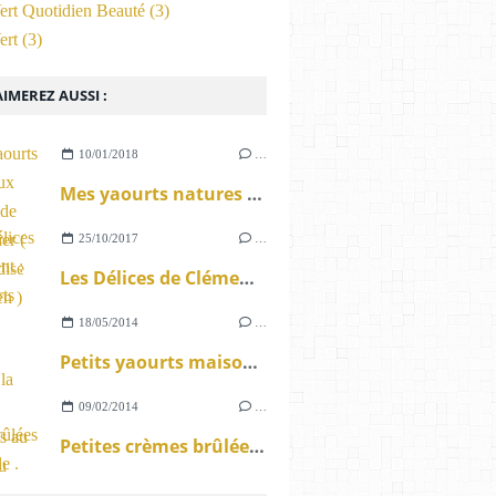
ert Quotidien Beauté
(3)
ert
(3)
IMEREZ AUSSI :
10/01/2018
…
Mes yaourts natures aux Grisettes de Montpellier ( gourmandise sans gluten )
25/10/2017
…
Les Délices de Clément : Ses yaourts maison .
18/05/2014
…
Petits yaourts maison à la confiture d'Abricots au Coteau du Layon
09/02/2014
…
Petites crèmes brûlées à la vanille .