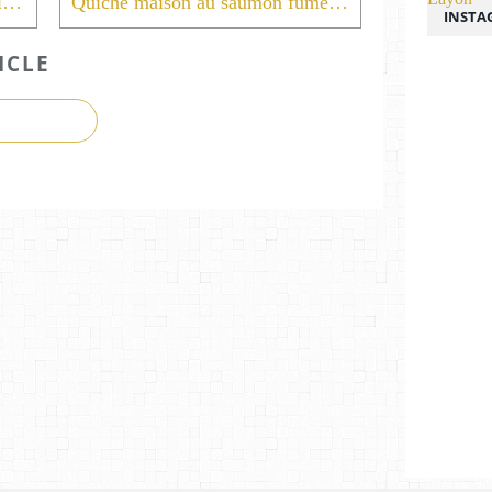
Charlotte maison mousse chantilly chocolat praliné lait et sa crème chantilly à l'extrait de vanille .
Quiche maison au saumon fumé courgettes noix .
INSTA
ICLE