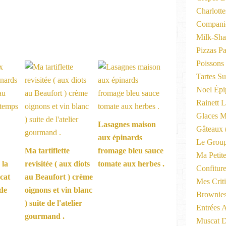
Charlott
Compani
Milk-Sha
Pizzas P
Poissons
Tartes Su
Noel Épi
Rainett 
Glaces M
Lasagnes maison
Gâteaux
aux épinards
Le Group
Ma tartiflette
fromage bleu sauce
Ma Petite
 la
revisitée ( aux diots
tomate aux herbes .
Confitur
cat
au Beaufort ) crème
Mes Criti
de
oignons et vin blanc
Brownie
) suite de l'atelier
Entrées A
gourmand .
Muscat D