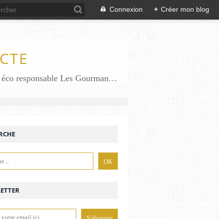
Connexion
+
Créer mon blog
CTE
Des gourmandises sans gluten en solo en duo avec mon fiston . Salé comme Sucré sans gluten éco responsable Les Gourmandises de Bénédicte gâteau produits locaux
RCHE
ETTER