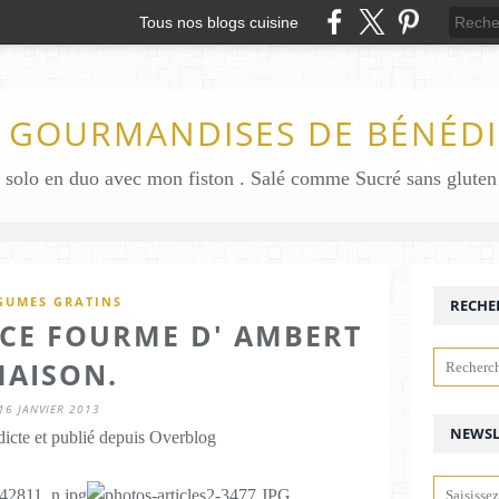
Tous nos blogs cuisine
S GOURMANDISES DE BÉNÉDI
GUMES GRATINS
RECHE
UCE FOURME D' AMBERT
AISON.
16 JANVIER 2013
NEWSL
icte et publié depuis Overblog