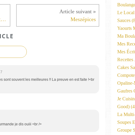
Boulange
Le Local
Crèmes au oeufs au caramel extrait de vanille
Meszépices
Sauces
(8
Yaourts 
ICLE
Ma Boula
Mes Rece
Mes Écri
Recettes
Cakes Sal
17
Compote
s sont souvent les meilleures !! La preuve en est faite !<br
Opaline
Gaufres C
Je Cuisi
Good)
(4
La Multi
Soupes E
urmande je dis ouiii <br />
Groupe 