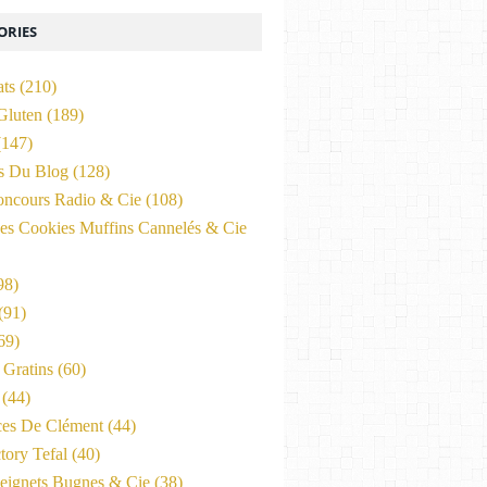
ORIES
ats
(210)
Gluten
(189)
147)
és Du Blog
(128)
oncours Radio & Cie
(108)
es Cookies Muffins Cannelés & Cie
98)
(91)
69)
Gratins
(60)
(44)
ces De Clément
(44)
tory Tefal
(40)
eignets Bugnes & Cie
(38)