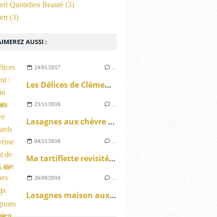
ert Quotidien Beauté
(3)
ert
(3)
IMEREZ AUSSI :
24/01/2017
…
Les Délices de Clément : Mon gratin Dauphinois maison .
23/11/2016
…
Lasagnes aux chèvre frais épinards bio à la crème au Muscat de Printemps de Lunel .
04/11/2016
…
Ma tartiflette revisitée ( aux diots au Beaufort ) crème oignons et vin blanc ) suite de l'atelier gourmand .
26/09/2016
…
Lasagnes maison aux épinards fromage bleu sauce tomate aux herbes .