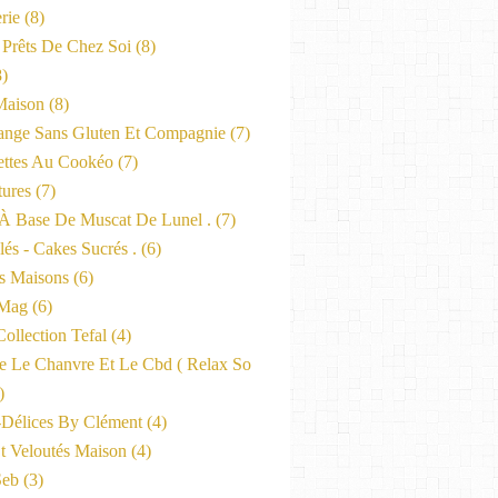
rie
(8)
 Prêts De Chez Soi
(8)
)
Maison
(8)
nge Sans Gluten Et Compagnie
(7)
ttes Au Cookéo
(7)
tures
(7)
 À Base De Muscat De Lunel .
(7)
és - Cakes Sucrés .
(6)
s Maisons
(6)
-Mag
(6)
ollection Tefal
(4)
ne Le Chanvre Et Le Cbd ( Relax So
)
-Délices By Clément
(4)
t Veloutés Maison
(4)
Seb
(3)