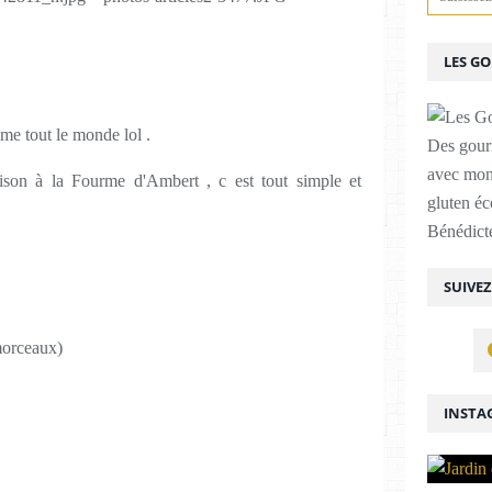
LES G
me tout le monde lol .
Des gour
avec mon
son à la Fourme d'Ambert , c est tout simple et
gluten é
Bénédicte
SUIVE
morceaux)
INSTA