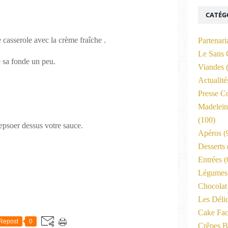
CATÉG
.
casserole avec la crème fraîche .
Partenari
Le Sans 
e sa fonde un peu.
Viandes
(
Actualit
Presse C
Madelein
(100)
depsoer dessus votre sauce.
Apéros
(
Desserts
Entrées
(
Légumes 
Chocolat
Les Déli
Cake Fac
Repost
0
Crêpes B