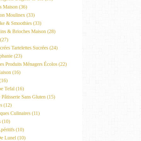
es Maison
(36)
on Moulinex
(33)
ke & Smoothies
(33)
ains & Brioches Maison
(28)
(27)
crées Tartelettes Sucrées
(24)
phanie
(23)
Les Produits Ménagers Écolos
(22)
aison
(16)
(16)
e Tefal
(16)
 Pâtisserie Sans Gluten
(15)
es
(12)
ques Culinaires
(11)
s
(10)
péritifs
(10)
e Lunel
(10)