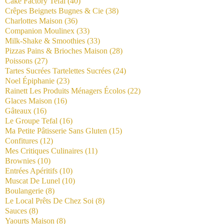
Cake Factory Tefal
(40)
Crêpes Beignets Bugnes & Cie
(38)
Charlottes Maison
(36)
Companion Moulinex
(33)
Milk-Shake & Smoothies
(33)
Pizzas Pains & Brioches Maison
(28)
Poissons
(27)
Tartes Sucrées Tartelettes Sucrées
(24)
Noel Épiphanie
(23)
Rainett Les Produits Ménagers Écolos
(22)
Glaces Maison
(16)
Gâteaux
(16)
Le Groupe Tefal
(16)
Ma Petite Pâtisserie Sans Gluten
(15)
Confitures
(12)
Mes Critiques Culinaires
(11)
Brownies
(10)
Entrées Apéritifs
(10)
Muscat De Lunel
(10)
Boulangerie
(8)
Le Local Prêts De Chez Soi
(8)
Sauces
(8)
Yaourts Maison
(8)