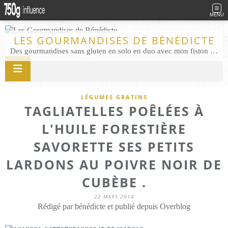
MENU
LES GOURMANDISES DE BÉNÉDICTE
Des gourmandises sans gluten en solo en duo avec mon fiston . Salé comme Sucré sans gluten éco responsable Les Gourmandises de Bénédicte gâteau produits locaux
LÉGUMES GRATINS
TAGLIATELLES POÊLÉES À
L'HUILE FORESTIÈRE
SAVORETTE SES PETITS
LARDONS AU POIVRE NOIR DE
CUBÈBE .
22 MARS 2014
Rédigé par bénédicte et publié depuis Overblog