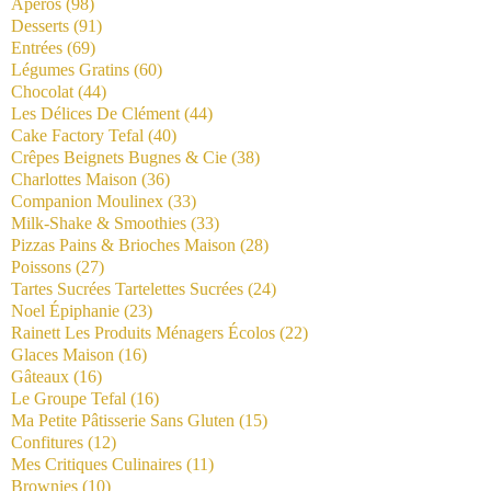
Apéros
(98)
Desserts
(91)
Entrées
(69)
Légumes Gratins
(60)
Chocolat
(44)
Les Délices De Clément
(44)
Cake Factory Tefal
(40)
Crêpes Beignets Bugnes & Cie
(38)
Charlottes Maison
(36)
Companion Moulinex
(33)
Milk-Shake & Smoothies
(33)
Pizzas Pains & Brioches Maison
(28)
Poissons
(27)
Tartes Sucrées Tartelettes Sucrées
(24)
Noel Épiphanie
(23)
Rainett Les Produits Ménagers Écolos
(22)
Glaces Maison
(16)
Gâteaux
(16)
Le Groupe Tefal
(16)
Ma Petite Pâtisserie Sans Gluten
(15)
Confitures
(12)
Mes Critiques Culinaires
(11)
Brownies
(10)