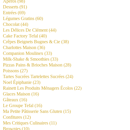
Apéros
(98)
Desserts
(91)
Entrées
(69)
Légumes Gratins
(60)
Chocolat
(44)
Les Délices De Clément
(44)
Cake Factory Tefal
(40)
Crêpes Beignets Bugnes & Cie
(38)
Charlottes Maison
(36)
Companion Moulinex
(33)
Milk-Shake & Smoothies
(33)
Pizzas Pains & Brioches Maison
(28)
Poissons
(27)
Tartes Sucrées Tartelettes Sucrées
(24)
Noel Épiphanie
(23)
Rainett Les Produits Ménagers Écolos
(22)
Glaces Maison
(16)
Gâteaux
(16)
Le Groupe Tefal
(16)
Ma Petite Pâtisserie Sans Gluten
(15)
Confitures
(12)
Mes Critiques Culinaires
(11)
Brownies
(10)