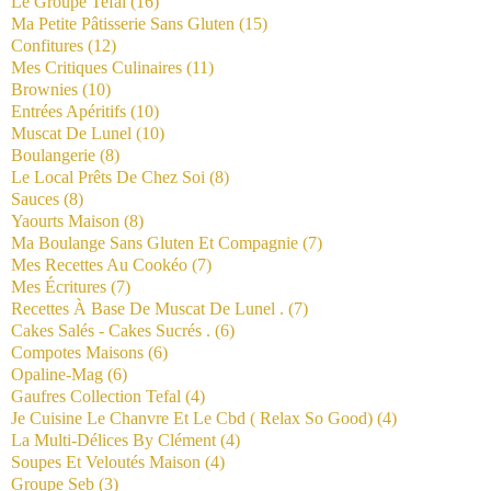
Le Groupe Tefal
(16)
Ma Petite Pâtisserie Sans Gluten
(15)
Confitures
(12)
Mes Critiques Culinaires
(11)
Brownies
(10)
Entrées Apéritifs
(10)
Muscat De Lunel
(10)
Boulangerie
(8)
Le Local Prêts De Chez Soi
(8)
Sauces
(8)
Yaourts Maison
(8)
Ma Boulange Sans Gluten Et Compagnie
(7)
Mes Recettes Au Cookéo
(7)
Mes Écritures
(7)
Recettes À Base De Muscat De Lunel .
(7)
Cakes Salés - Cakes Sucrés .
(6)
Compotes Maisons
(6)
Opaline-Mag
(6)
Gaufres Collection Tefal
(4)
Je Cuisine Le Chanvre Et Le Cbd ( Relax So Good)
(4)
La Multi-Délices By Clément
(4)
Soupes Et Veloutés Maison
(4)
Groupe Seb
(3)