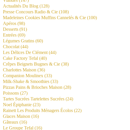
Viandes
(147)
Actualités Du Blog
(128)
Presse Concours Radio & Cie
(108)
Madeleines Cookies Muffins Cannelés & Cie
(100)
Apéros
(98)
Desserts
(91)
Entrées
(69)
Légumes Gratins
(60)
Chocolat
(44)
Les Délices De Clément
(44)
Cake Factory Tefal
(40)
Crêpes Beignets Bugnes & Cie
(38)
Charlottes Maison
(36)
Companion Moulinex
(33)
Milk-Shake & Smoothies
(33)
Pizzas Pains & Brioches Maison
(28)
Poissons
(27)
Tartes Sucrées Tartelettes Sucrées
(24)
Noel Épiphanie
(23)
Rainett Les Produits Ménagers Écolos
(22)
Glaces Maison
(16)
Gâteaux
(16)
Le Groupe Tefal
(16)