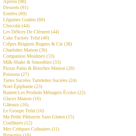
Apéros
(98)
Desserts
(91)
Entrées
(69)
Légumes Gratins
(60)
Chocolat
(44)
Les Délices De Clément
(44)
Cake Factory Tefal
(40)
Crêpes Beignets Bugnes & Cie
(38)
Charlottes Maison
(36)
Companion Moulinex
(33)
Milk-Shake & Smoothies
(33)
Pizzas Pains & Brioches Maison
(28)
Poissons
(27)
Tartes Sucrées Tartelettes Sucrées
(24)
Noel Épiphanie
(23)
Rainett Les Produits Ménagers Écolos
(22)
Glaces Maison
(16)
Gâteaux
(16)
Le Groupe Tefal
(16)
Ma Petite Pâtisserie Sans Gluten
(15)
Confitures
(12)
Mes Critiques Culinaires
(11)
Brownies
(10)