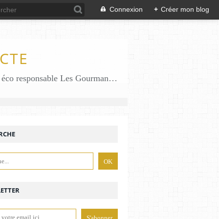
Connexion
+
Créer mon blog
CTE
Des gourmandises sans gluten en solo en duo avec mon fiston . Salé comme Sucré sans gluten éco responsable Les Gourmandises de Bénédicte gâteau produits locaux
RCHE
ETTER