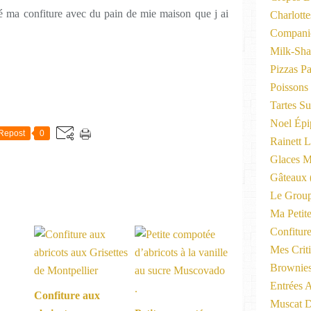
gé ma confiture avec du pain de mie maison que j ai
Charlott
Compani
Milk-Sha
Pizzas P
Poissons
Tartes Su
Noel Épi
Repost
0
Rainett 
Glaces M
Gâteaux
Le Group
Ma Petite
Confitur
Mes Criti
Brownie
Entrées A
Confiture aux
Muscat D