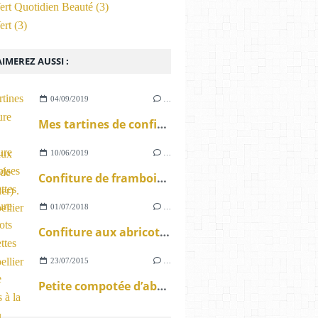
ert Quotidien Beauté
(3)
ert
(3)
IMEREZ AUSSI :
04/09/2019
…
Mes tartines de confiture maison ( abricots aux Grisettes de Montpellier) .
10/06/2019
…
Confiture de framboises aux Grisettes de Montpellier .
01/07/2018
…
Confiture aux abricots aux Grisettes de Montpellier
23/07/2015
…
Petite compotée d’abricots à la vanille au sucre Muscovado .