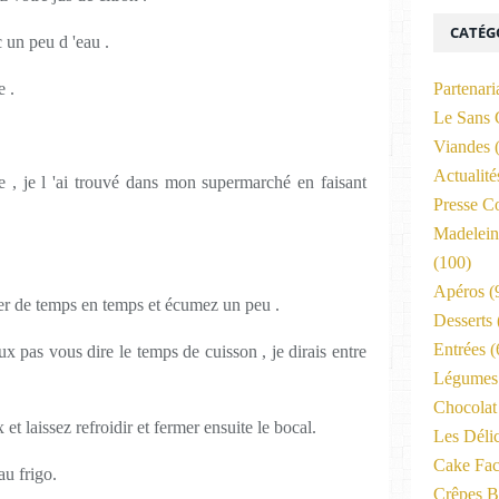
CATÉG
c un peu d 'eau .
 .
Partenari
Le Sans 
Viandes
(
Actualit
re , je l 'ai trouvé dans mon supermarché en faisant
Presse C
Madelein
(100)
Apéros
(
uer de temps en temps et écumez un peu .
Desserts
Entrées
(
ux pas vous dire le temps de cuisson , je dirais entre
Légumes 
Chocolat
et laissez refroidir et fermer ensuite le bocal.
Les Déli
Cake Fac
au frigo.
Crêpes B