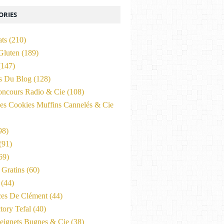
ORIES
ats
(210)
Gluten
(189)
147)
és Du Blog
(128)
oncours Radio & Cie
(108)
es Cookies Muffins Cannelés & Cie
98)
(91)
69)
Gratins
(60)
(44)
ces De Clément
(44)
tory Tefal
(40)
eignets Bugnes & Cie
(38)