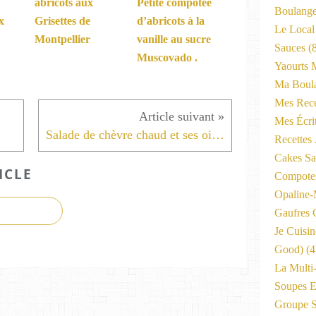
abricots aux
Petite compotée
Boulange
x
Grisettes de
d’abricots à la
Le Local
Montpellier
vanille au sucre
Sauces
(8
Muscovado .
Yaourts 
Ma Boula
Mes Rece
Mes Écri
Salade de chèvre chaud et ses oignons frits
Recettes
Cakes Sal
ICLE
Compote
Opaline
Gaufres C
Je Cuisi
Good)
(4
La Multi
Soupes E
Groupe 