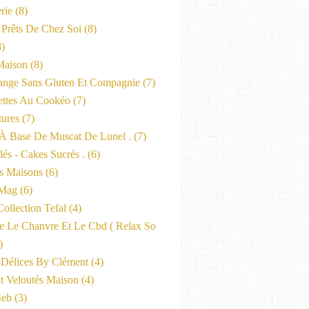
rie
(8)
 Prêts De Chez Soi
(8)
)
Maison
(8)
nge Sans Gluten Et Compagnie
(7)
ttes Au Cookéo
(7)
tures
(7)
 À Base De Muscat De Lunel .
(7)
és - Cakes Sucrés .
(6)
s Maisons
(6)
-Mag
(6)
ollection Tefal
(4)
ne Le Chanvre Et Le Cbd ( Relax So
)
-Délices By Clément
(4)
t Veloutés Maison
(4)
Seb
(3)