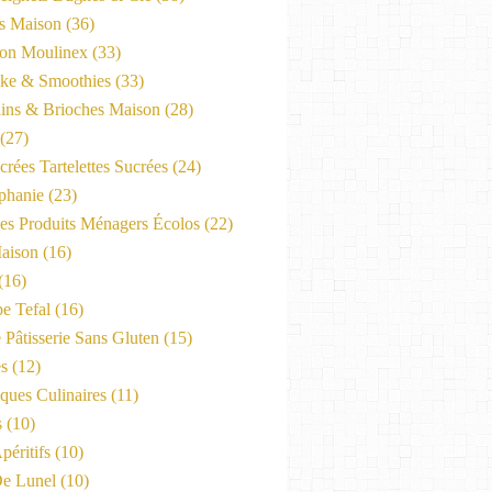
es Maison
(36)
on Moulinex
(33)
ke & Smoothies
(33)
ains & Brioches Maison
(28)
(27)
crées Tartelettes Sucrées
(24)
phanie
(23)
Les Produits Ménagers Écolos
(22)
aison
(16)
(16)
e Tefal
(16)
 Pâtisserie Sans Gluten
(15)
es
(12)
ques Culinaires
(11)
s
(10)
péritifs
(10)
e Lunel
(10)