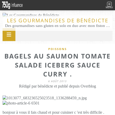
MENU
LES GOURMANDISES DE BÉNÉDICTE
Des gourmandises sans gluten en solo en duo avec mon fiston . Salé comme Sucré sans gluten éco responsable Les Gourmandises de Bénédicte gâteau produits locaux
POISSONS
BAGELS AU SAUMON TOMATE
SALADE ICEBERG SAUCE
CURRY .
6 AOÛT 2013
Rédigé par bénédicte et publié depuis Overblog
bonjour à vous il fais chaud et pour cuisiner c 'est très difficile .