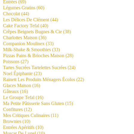
Entrées
(69)
Légumes Gratins
(60)
Chocolat
(44)
Les Délices De Clément
(44)
Cake Factory Tefal
(40)
Crêpes Beignets Bugnes & Cie
(38)
Charlottes Maison
(36)
Companion Moulinex
(33)
Milk-Shake & Smoothies
(33)
Pizzas Pains & Brioches Maison
(28)
Poissons
(27)
Tartes Sucrées Tartelettes Sucrées
(24)
Noel Épiphanie
(23)
Rainett Les Produits Ménagers Écolos
(22)
Glaces Maison
(16)
Gâteaux
(16)
Le Groupe Tefal
(16)
Ma Petite Pâtisserie Sans Gluten
(15)
Confitures
(12)
Mes Critiques Culinaires
(11)
Brownies
(10)
Entrées Apéritifs
(10)
Muscat De Lunel
(10)