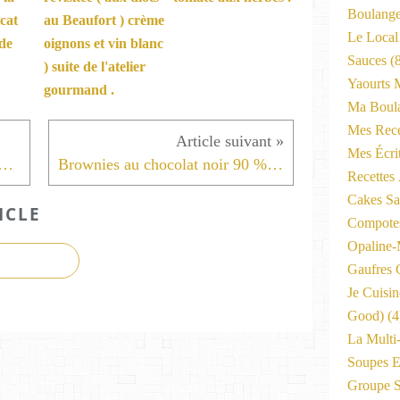
Boulange
cat
au Beaufort ) crème
Le Local
de
oignons et vin blanc
Sauces
(8
) suite de l'atelier
Yaourts 
gourmand .
Ma Boula
Mes Rece
Mes Écri
ion des produits Opaline sur ma chaîne Youtube .
Brownies au chocolat noir 90 % équitable et ses noix de pécan .
Recettes
Cakes Sal
ICLE
Compote
Opaline
Gaufres C
Je Cuisi
Good)
(4
La Multi
Soupes E
Groupe 