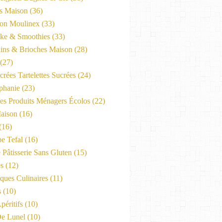
es Maison
(36)
on Moulinex
(33)
ke & Smoothies
(33)
ains & Brioches Maison
(28)
(27)
crées Tartelettes Sucrées
(24)
phanie
(23)
Les Produits Ménagers Écolos
(22)
aison
(16)
(16)
e Tefal
(16)
 Pâtisserie Sans Gluten
(15)
es
(12)
ques Culinaires
(11)
s
(10)
péritifs
(10)
e Lunel
(10)