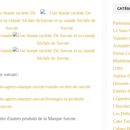
CATÉG
Partenari
Le Sans 
Viandes
(
Actualit
Presse C
Madelein
(100)
e suivant :
Apéros
(
Desserts
ts-agrees-marque-savoie/viande-sechee-de-savoie
Entrées
(
Légumes 
s-agrees-marque-savoie/fromages-et-produits-
Chocolat
-savoie
Les Déli
rler d'autres produits de la Marque Savoie .
Cake Fac
Crêpes B