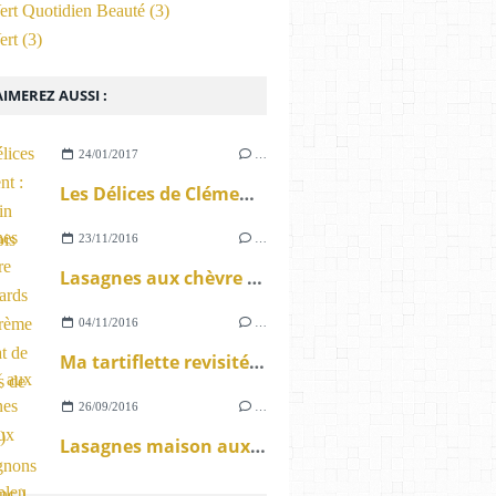
ert Quotidien Beauté
(3)
ert
(3)
IMEREZ AUSSI :
24/01/2017
…
Les Délices de Clément : Mon gratin Dauphinois maison .
23/11/2016
…
Lasagnes aux chèvre frais épinards bio à la crème au Muscat de Printemps de Lunel .
04/11/2016
…
Ma tartiflette revisitée ( aux diots au Beaufort ) crème oignons et vin blanc ) suite de l'atelier gourmand .
26/09/2016
…
Lasagnes maison aux épinards fromage bleu sauce tomate aux herbes .