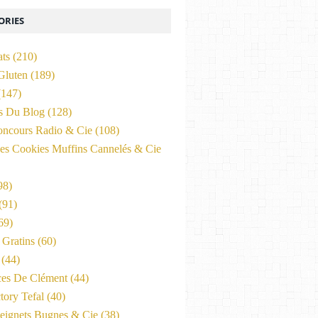
ORIES
ats
(210)
Gluten
(189)
147)
és Du Blog
(128)
oncours Radio & Cie
(108)
es Cookies Muffins Cannelés & Cie
98)
(91)
69)
Gratins
(60)
(44)
ces De Clément
(44)
tory Tefal
(40)
eignets Bugnes & Cie
(38)