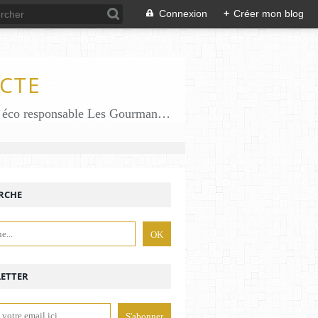
Connexion
+
Créer mon blog
CTE
Des gourmandises sans gluten en solo en duo avec mon fiston . Salé comme Sucré sans gluten éco responsable Les Gourmandises de Bénédicte gâteau produits locaux
RCHE
ETTER