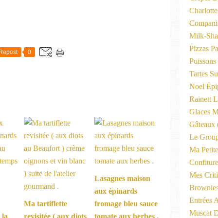
Charlott
Compani
Milk-Sha
Pizzas P
Repost
0
Poissons
Tartes Su
Noel Épi
Rainett 
Glaces M
Gâteaux
Le Group
Ma Petite
Confitur
Mes Criti
Lasagnes maison
Brownie
aux épinards
Entrées A
Ma tartiflette
fromage bleu sauce
Muscat D
 la
revisitée ( aux diots
tomate aux herbes .