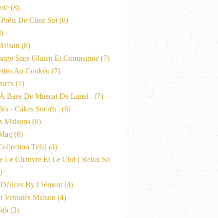
rie
(8)
 Prêts De Chez Soi
(8)
)
Maison
(8)
nge Sans Gluten Et Compagnie
(7)
ttes Au Cookéo
(7)
tures
(7)
 À Base De Muscat De Lunel .
(7)
és - Cakes Sucrés .
(6)
s Maisons
(6)
-Mag
(6)
ollection Tefal
(4)
ne Le Chanvre Et Le Cbd ( Relax So
)
-Délices By Clément
(4)
t Veloutés Maison
(4)
Seb
(3)