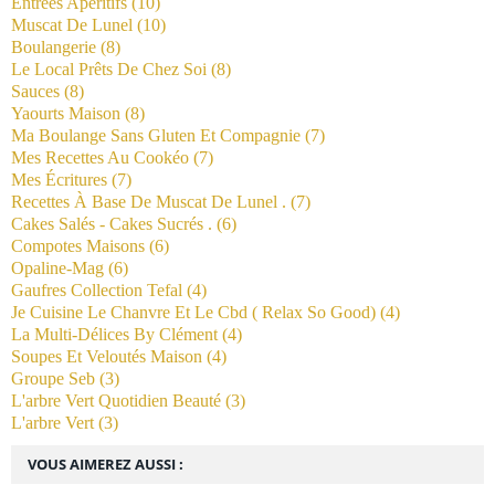
Entrées Apéritifs
(10)
Muscat De Lunel
(10)
Boulangerie
(8)
Le Local Prêts De Chez Soi
(8)
Sauces
(8)
Yaourts Maison
(8)
Ma Boulange Sans Gluten Et Compagnie
(7)
Mes Recettes Au Cookéo
(7)
Mes Écritures
(7)
Recettes À Base De Muscat De Lunel .
(7)
Cakes Salés - Cakes Sucrés .
(6)
Compotes Maisons
(6)
Opaline-Mag
(6)
Gaufres Collection Tefal
(4)
Je Cuisine Le Chanvre Et Le Cbd ( Relax So Good)
(4)
La Multi-Délices By Clément
(4)
Soupes Et Veloutés Maison
(4)
Groupe Seb
(3)
L'arbre Vert Quotidien Beauté
(3)
L'arbre Vert
(3)
VOUS AIMEREZ AUSSI :