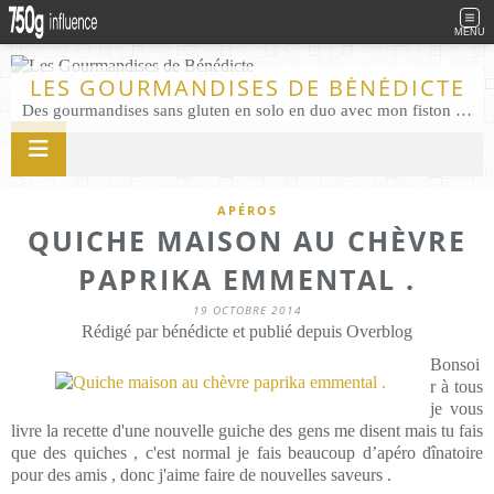
MENU
LES GOURMANDISES DE BÉNÉDICTE
Des gourmandises sans gluten en solo en duo avec mon fiston . Salé comme Sucré sans gluten éco responsable Les Gourmandises de Bénédicte gâteau produits locaux
APÉROS
QUICHE MAISON AU CHÈVRE
PAPRIKA EMMENTAL .
19 OCTOBRE 2014
Rédigé par bénédicte et publié depuis Overblog
Bonsoi
r à tous
je vous
livre la recette d'une nouvelle guiche des gens me disent mais tu fais
que des quiches , c'est normal je fais beaucoup d’apéro dînatoire
pour des amis , donc j'aime faire de nouvelles saveurs .