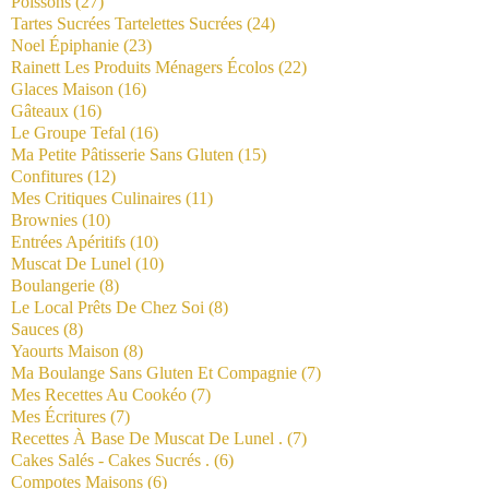
Poissons
(27)
Tartes Sucrées Tartelettes Sucrées
(24)
Noel Épiphanie
(23)
Rainett Les Produits Ménagers Écolos
(22)
Glaces Maison
(16)
Gâteaux
(16)
Le Groupe Tefal
(16)
Ma Petite Pâtisserie Sans Gluten
(15)
Confitures
(12)
Mes Critiques Culinaires
(11)
Brownies
(10)
Entrées Apéritifs
(10)
Muscat De Lunel
(10)
Boulangerie
(8)
Le Local Prêts De Chez Soi
(8)
Sauces
(8)
Yaourts Maison
(8)
Ma Boulange Sans Gluten Et Compagnie
(7)
Mes Recettes Au Cookéo
(7)
Mes Écritures
(7)
Recettes À Base De Muscat De Lunel .
(7)
Cakes Salés - Cakes Sucrés .
(6)
Compotes Maisons
(6)