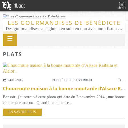
MENU
LES GOURMANDISES DE BÉNÉDICTE
Des gourmandises sans gluten en solo en duo avec mon fiston . Salé comme Sucré sans gluten éco responsable Les Gourmandises de Bénédicte gâteau produits locaux
PLATS
24/09/2015
PUBLIÉ DEPUIS OVERBLOG
…
Choucroute maison à la bonne moutarde d’Alsace Raifalsa et Alelor .
Bonsoir ,j'ai retrouvé cette photo qui date du 2 novembre 2014 , une bonne
choucroute maison . Quand il commence...
EN SAVOIR PLUS