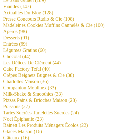
Le Sans Gluten
(189)
Viandes
(147)
Actualités Du Blog
(128)
Presse Concours Radio & Cie
(108)
Madeleines Cookies Muffins Cannelés & Cie
(100)
Apéros
(98)
Desserts
(91)
Entrées
(69)
Légumes Gratins
(60)
Chocolat
(44)
Les Délices De Clément
(44)
Cake Factory Tefal
(40)
Crêpes Beignets Bugnes & Cie
(38)
Charlottes Maison
(36)
Companion Moulinex
(33)
Milk-Shake & Smoothies
(33)
Pizzas Pains & Brioches Maison
(28)
Poissons
(27)
Tartes Sucrées Tartelettes Sucrées
(24)
Noel Épiphanie
(23)
Rainett Les Produits Ménagers Écolos
(22)
Glaces Maison
(16)
Gâteaux
(16)