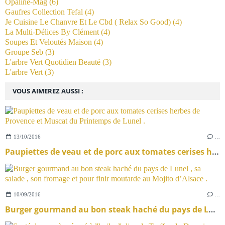
Opaline-Mag
(6)
Gaufres Collection Tefal
(4)
Je Cuisine Le Chanvre Et Le Cbd ( Relax So Good)
(4)
La Multi-Délices By Clément
(4)
Soupes Et Veloutés Maison
(4)
Groupe Seb
(3)
L'arbre Vert Quotidien Beauté
(3)
L'arbre Vert
(3)
VOUS AIMEREZ AUSSI :
13/10/2016
…
Paupiettes de veau et de porc aux tomates cerises herbes de Provence et Muscat du Printemps de Lunel .
10/09/2016
…
Burger gourmand au bon steak haché du pays de Lunel , sa salade , son fromage et pour finir moutarde au Mojito d’Alsace .