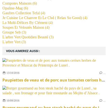
Compotes Maisons
(6)
Opaline-Mag
(6)
Gaufres Collection Tefal
(4)
Je Cuisine Le Chanvre Et Le Cbd ( Relax So Good)
(4)
La Multi-Délices By Clément
(4)
Soupes Et Veloutés Maison
(4)
Groupe Seb
(3)
L'arbre Vert Quotidien Beauté
(3)
L'arbre Vert
(3)
VOUS AIMEREZ AUSSI :
13/10/2016
…
Paupiettes de veau et de porc aux tomates cerises herbes de Provence et Muscat du Printemps de Lunel .
10/09/2016
…
Burger gourmand au bon steak haché du pays de Lunel , sa salade , son fromage et pour finir moutarde au Mojito d’Alsace .