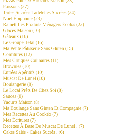
Pizzas Pains & Brioches Maison
(28)
Poissons
(27)
Tartes Sucrées Tartelettes Sucrées
(24)
Noel Épiphanie
(23)
Rainett Les Produits Ménagers Écolos
(22)
Glaces Maison
(16)
Gâteaux
(16)
Le Groupe Tefal
(16)
Ma Petite Pâtisserie Sans Gluten
(15)
Confitures
(12)
Mes Critiques Culinaires
(11)
Brownies
(10)
Entrées Apéritifs
(10)
Muscat De Lunel
(10)
Boulangerie
(8)
Le Local Prêts De Chez Soi
(8)
Sauces
(8)
Yaourts Maison
(8)
Ma Boulange Sans Gluten Et Compagnie
(7)
Mes Recettes Au Cookéo
(7)
Mes Écritures
(7)
Recettes À Base De Muscat De Lunel .
(7)
Cakes Salés - Cakes Sucrés .
(6)