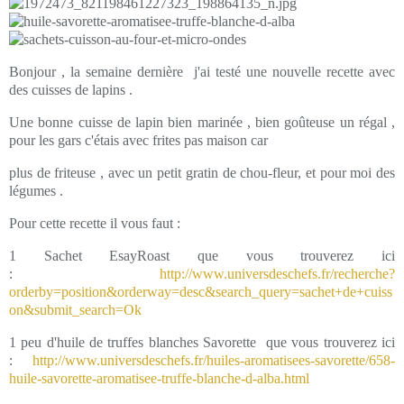
Bonjour , la semaine dernière j'ai testé une nouvelle recette avec
des cuisses de lapins .
Une bonne cuisse de lapin bien marinée , bien goûteuse un régal ,
pour les gars c'étais avec frites pas maison car
plus de friteuse , avec un petit gratin de chou-fleur, et pour moi des
légumes .
Pour cette recette il vous faut :
1 Sachet EsayRoast que vous trouverez ici
:
http://www.universdeschefs.fr/recherche?
orderby=position&orderway=desc&search_query=sachet+de+cuiss
on&submit_search=Ok
1 peu d'huile de truffes blanches Savorette que vous trouverez ici
:
http://www.universdeschefs.fr/huiles-aromatisees-savorette/658-
huile-savorette-aromatisee-truffe-blanche-d-alba.html