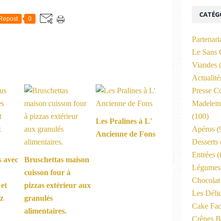
CATÉG
Repost
0
Partenari
Le Sans 
Viandes
(
Actualit
Presse C
Madelein
(100)
Les Pralines à L'
Apéros
(
Ancienne de Fons
Desserts
Entrées
(
s avec
Bruschettas maison
Légumes 
cuisson four à
Chocolat
 et
pizzas extérieur aux
Les Déli
ez
granulés
Cake Fac
alimentaires.
Crêpes B