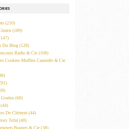
ORIES
ats
(210)
Gluten
(189)
147)
és Du Blog
(128)
oncours Radio & Cie
(108)
es Cookies Muffins Cannelés & Cie
98)
(91)
69)
Gratins
(60)
(44)
ces De Clément
(44)
tory Tefal
(40)
eignets Bugnes & Cie
(38)