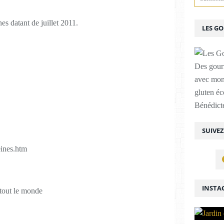
s datant de juillet 2011.
LES G
Des gour
avec mon
gluten é
Bénédicte
SUIVE
ines.htm
INSTA
 tout le monde