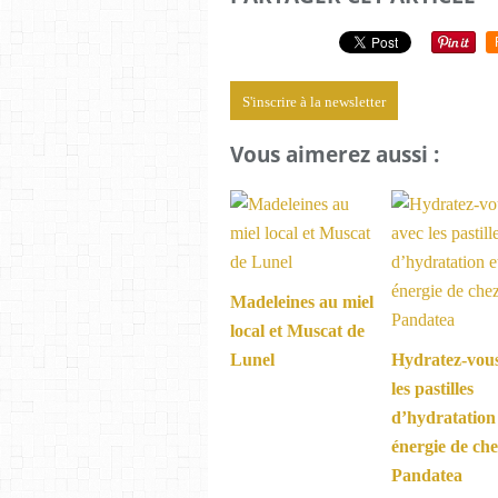
S'inscrire à la newsletter
Vous aimerez aussi :
Madeleines au miel
local et Muscat de
Lunel
Hydratez-vou
les pastilles
d’hydratation
énergie de ch
Pandatea