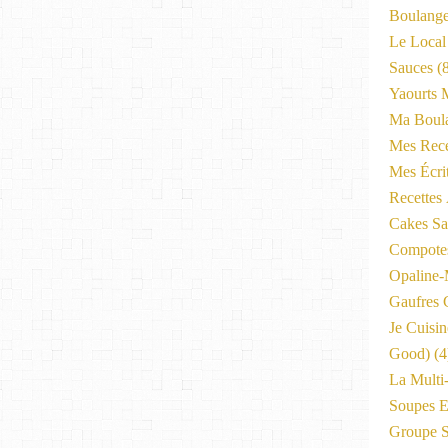
Boulange
Le Local
Sauces
(8
Yaourts 
Ma Boula
Mes Rece
Mes Écri
Recettes
Cakes Sal
Compote
Opaline
Gaufres C
Je Cuisi
Good)
(4
La Multi
Soupes E
Groupe 