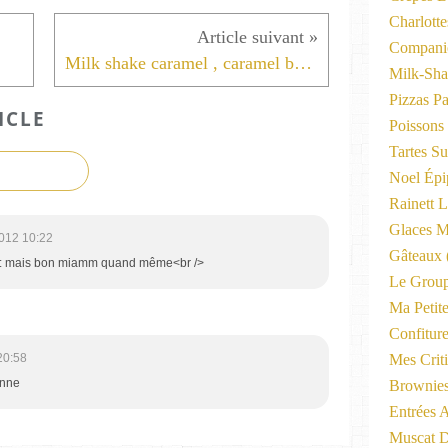
Charlott
Compani
Milk shake caramel , caramel beurre salé
Milk-Sha
Pizzas P
ICLE
Poissons
Tartes Su
Noel Épi
Rainett 
Glaces M
012 10:22
Gâteaux
::: mais bon miamm quand même<br />
Le Group
Ma Petite
Confitur
20:58
Mes Criti
onne
Brownie
Entrées A
Muscat D