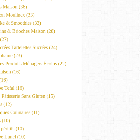
es Maison
(36)
on Moulinex
(33)
ke & Smoothies
(33)
ains & Brioches Maison
(28)
(27)
crées Tartelettes Sucrées
(24)
phanie
(23)
Les Produits Ménagers Écolos
(22)
aison
(16)
(16)
e Tefal
(16)
 Pâtisserie Sans Gluten
(15)
es
(12)
ques Culinaires
(11)
s
(10)
péritifs
(10)
e Lunel
(10)