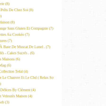
rie
(8)
 Prêts De Chez Soi
(8)
)
Maison
(8)
nge Sans Gluten Et Compagnie
(7)
ttes Au Cookéo
(7)
tures
(7)
 À Base De Muscat De Lunel .
(7)
és - Cakes Sucrés .
(6)
s Maisons
(6)
-Mag
(6)
ollection Tefal
(4)
ne Le Chanvre Et Le Cbd ( Relax So
)
-Délices By Clément
(4)
t Veloutés Maison
(4)
Seb
(3)