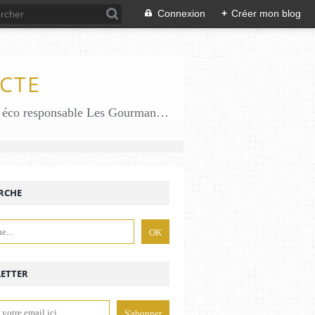
Connexion
+
Créer mon blog
CTE
Des gourmandises sans gluten en solo en duo avec mon fiston . Salé comme Sucré sans gluten éco responsable Les Gourmandises de Bénédicte gâteau produits locaux
RCHE
ETTER