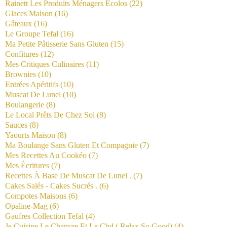
Rainett Les Produits Ménagers Écolos
(22)
Glaces Maison
(16)
Gâteaux
(16)
Le Groupe Tefal
(16)
Ma Petite Pâtisserie Sans Gluten
(15)
Confitures
(12)
Mes Critiques Culinaires
(11)
Brownies
(10)
Entrées Apéritifs
(10)
Muscat De Lunel
(10)
Boulangerie
(8)
Le Local Prêts De Chez Soi
(8)
Sauces
(8)
Yaourts Maison
(8)
Ma Boulange Sans Gluten Et Compagnie
(7)
Mes Recettes Au Cookéo
(7)
Mes Écritures
(7)
Recettes À Base De Muscat De Lunel .
(7)
Cakes Salés - Cakes Sucrés .
(6)
Compotes Maisons
(6)
Opaline-Mag
(6)
Gaufres Collection Tefal
(4)
Je Cuisine Le Chanvre Et Le Cbd ( Relax So Good)
(4)