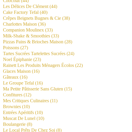
Chocolat
(44)
Les Délices De Clément
(44)
Cake Factory Tefal
(40)
Crêpes Beignets Bugnes & Cie
(38)
Charlottes Maison
(36)
Companion Moulinex
(33)
Milk-Shake & Smoothies
(33)
Pizzas Pains & Brioches Maison
(28)
Poissons
(27)
Tartes Sucrées Tartelettes Sucrées
(24)
Noel Épiphanie
(23)
Rainett Les Produits Ménagers Écolos
(22)
Glaces Maison
(16)
Gâteaux
(16)
Le Groupe Tefal
(16)
Ma Petite Pâtisserie Sans Gluten
(15)
Confitures
(12)
Mes Critiques Culinaires
(11)
Brownies
(10)
Entrées Apéritifs
(10)
Muscat De Lunel
(10)
Boulangerie
(8)
Le Local Prêts De Chez Soi
(8)