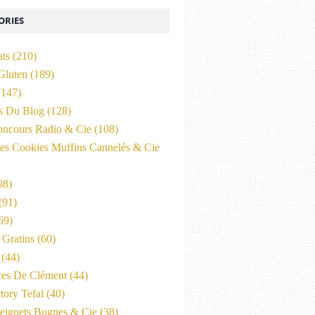
ORIES
ats
(210)
Gluten
(189)
147)
és Du Blog
(128)
oncours Radio & Cie
(108)
es Cookies Muffins Cannelés & Cie
98)
(91)
69)
Gratins
(60)
(44)
ces De Clément
(44)
tory Tefal
(40)
eignets Bugnes & Cie
(38)