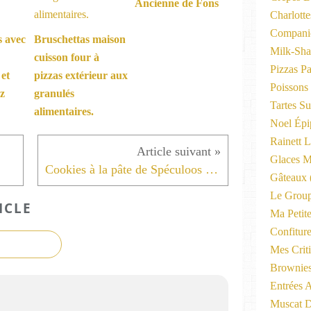
Ancienne de Fons
Charlott
Compani
s avec
Bruschettas maison
Milk-Sha
cuisson four à
Pizzas P
 et
pizzas extérieur aux
Poissons
ez
granulés
Tartes Su
alimentaires.
Noel Épi
Rainett 
Glaces M
Cookies à la pâte de Spéculoos Crunchy et morceaux de chocolat
Gâteaux
Le Group
ICLE
Ma Petite
Confitur
Mes Criti
Brownie
Entrées A
Muscat D