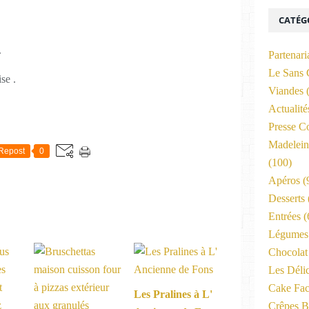
CATÉG
.
Partenari
Le Sans 
se .
Viandes
(
Actualit
Presse C
Madelein
Repost
0
(100)
Apéros
(
Desserts
Entrées
(
Légumes 
Chocolat
Les Déli
Cake Fac
Les Pralines à L'
Crêpes B