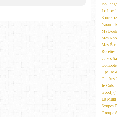
Boulange
Le Local
Sauces
(8
Yaourts 
Ma Boula
Mes Rece
Mes Écri
Recettes
Cakes Sal
Compote
Opaline
Gaufres C
Je Cuisi
Good)
(4
La Multi
Soupes E
Groupe 