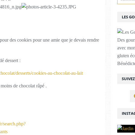
LES G
pour des cookies pour une amie que je devais rendre
Des gour
avec mon
gluten é
lé dessert :
Bénédicte
chocolat/desserts/cookies-au-chocolat-au-lait
SUIVE
u moins de chocolat râpé .
INSTA
r/search.php?
ants