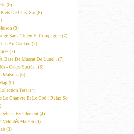
rie
(8)
 Prêts De Chez Soi
(8)
)
Maison
(8)
nge Sans Gluten Et Compagnie
(7)
ttes Au Cookéo
(7)
tures
(7)
 À Base De Muscat De Lunel .
(7)
és - Cakes Sucrés .
(6)
s Maisons
(6)
-Mag
(6)
ollection Tefal
(4)
ne Le Chanvre Et Le Cbd ( Relax So
)
-Délices By Clément
(4)
t Veloutés Maison
(4)
Seb
(3)