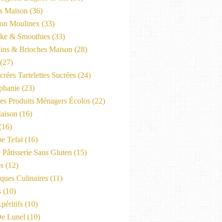
es Maison
(36)
on Moulinex
(33)
ke & Smoothies
(33)
ains & Brioches Maison
(28)
(27)
crées Tartelettes Sucrées
(24)
phanie
(23)
Les Produits Ménagers Écolos
(22)
aison
(16)
(16)
e Tefal
(16)
 Pâtisserie Sans Gluten
(15)
es
(12)
ques Culinaires
(11)
s
(10)
péritifs
(10)
e Lunel
(10)