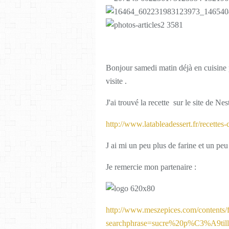
Bonjour samedi matin déjà en cuisine 
visite .
J'ai trouvé la recette sur le site de Nest
http://www.latableadessert.fr/recettes-
J ai mi un peu plus de farine et un pe
Je remercie mon partenaire :
http://www.meszepices.com/contents/f
searchphrase=sucre%20p%C3%A9till