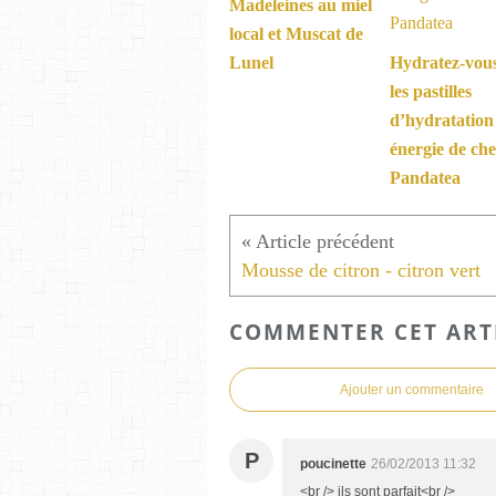
Madeleines au miel
local et Muscat de
Lunel
Hydratez-vou
les pastilles
d’hydratation
énergie de ch
Pandatea
Mousse de citron - citron vert
COMMENTER CET ART
Ajouter un commentaire
P
poucinette
26/02/2013 11:32
<br /> ils sont parfait<br />