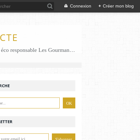
Connexion
+
Créer mon blog
CTE
Des gourmandises sans gluten en solo en duo avec mon fiston . Salé comme Sucré sans gluten éco responsable Les Gourmandises de Bénédicte gâteau produits locaux
RCHE
ETTER