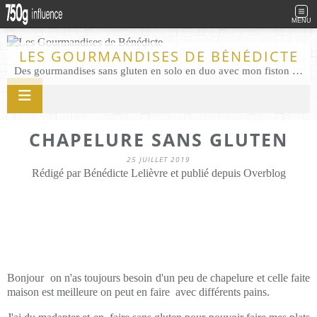
MENU
LES GOURMANDISES DE BÉNÉDICTE
Des gourmandises sans gluten en solo en duo avec mon fiston . Salé comme Sucré sans gluten éco responsable Les Gourmandises de Bénédicte gâteau produits locaux
CHAPELURE SANS GLUTEN
25 JUILLET 2019
Rédigé par Bénédicte Lelièvre et publié depuis Overblog
Bonjour on n'as toujours besoin d'un peu de chapelure et celle faite
maison est meilleure on peut en faire avec différents pains.