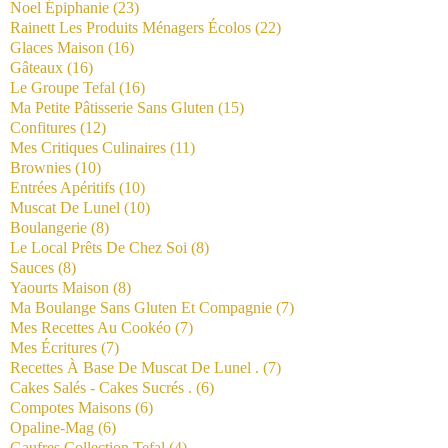
Noel Épiphanie
(23)
Rainett Les Produits Ménagers Écolos
(22)
Glaces Maison
(16)
Gâteaux
(16)
Le Groupe Tefal
(16)
Ma Petite Pâtisserie Sans Gluten
(15)
Confitures
(12)
Mes Critiques Culinaires
(11)
Brownies
(10)
Entrées Apéritifs
(10)
Muscat De Lunel
(10)
Boulangerie
(8)
Le Local Prêts De Chez Soi
(8)
Sauces
(8)
Yaourts Maison
(8)
Ma Boulange Sans Gluten Et Compagnie
(7)
Mes Recettes Au Cookéo
(7)
Mes Écritures
(7)
Recettes À Base De Muscat De Lunel .
(7)
Cakes Salés - Cakes Sucrés .
(6)
Compotes Maisons
(6)
Opaline-Mag
(6)
Gaufres Collection Tefal
(4)