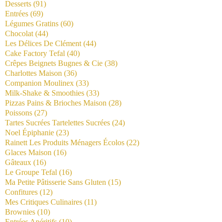
Desserts
(91)
Entrées
(69)
Légumes Gratins
(60)
Chocolat
(44)
Les Délices De Clément
(44)
Cake Factory Tefal
(40)
Crêpes Beignets Bugnes & Cie
(38)
Charlottes Maison
(36)
Companion Moulinex
(33)
Milk-Shake & Smoothies
(33)
Pizzas Pains & Brioches Maison
(28)
Poissons
(27)
Tartes Sucrées Tartelettes Sucrées
(24)
Noel Épiphanie
(23)
Rainett Les Produits Ménagers Écolos
(22)
Glaces Maison
(16)
Gâteaux
(16)
Le Groupe Tefal
(16)
Ma Petite Pâtisserie Sans Gluten
(15)
Confitures
(12)
Mes Critiques Culinaires
(11)
Brownies
(10)
Entrées Apéritifs
(10)