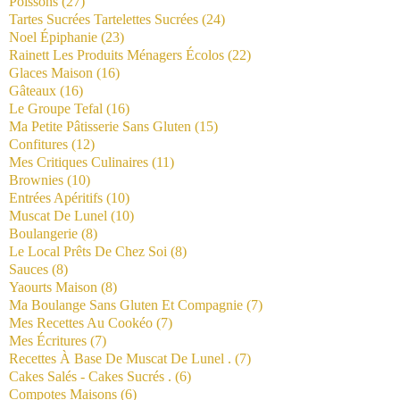
Poissons
(27)
Tartes Sucrées Tartelettes Sucrées
(24)
Noel Épiphanie
(23)
Rainett Les Produits Ménagers Écolos
(22)
Glaces Maison
(16)
Gâteaux
(16)
Le Groupe Tefal
(16)
Ma Petite Pâtisserie Sans Gluten
(15)
Confitures
(12)
Mes Critiques Culinaires
(11)
Brownies
(10)
Entrées Apéritifs
(10)
Muscat De Lunel
(10)
Boulangerie
(8)
Le Local Prêts De Chez Soi
(8)
Sauces
(8)
Yaourts Maison
(8)
Ma Boulange Sans Gluten Et Compagnie
(7)
Mes Recettes Au Cookéo
(7)
Mes Écritures
(7)
Recettes À Base De Muscat De Lunel .
(7)
Cakes Salés - Cakes Sucrés .
(6)
Compotes Maisons
(6)