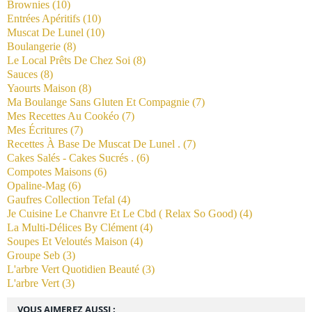
Brownies
(10)
Entrées Apéritifs
(10)
Muscat De Lunel
(10)
Boulangerie
(8)
Le Local Prêts De Chez Soi
(8)
Sauces
(8)
Yaourts Maison
(8)
Ma Boulange Sans Gluten Et Compagnie
(7)
Mes Recettes Au Cookéo
(7)
Mes Écritures
(7)
Recettes À Base De Muscat De Lunel .
(7)
Cakes Salés - Cakes Sucrés .
(6)
Compotes Maisons
(6)
Opaline-Mag
(6)
Gaufres Collection Tefal
(4)
Je Cuisine Le Chanvre Et Le Cbd ( Relax So Good)
(4)
La Multi-Délices By Clément
(4)
Soupes Et Veloutés Maison
(4)
Groupe Seb
(3)
L'arbre Vert Quotidien Beauté
(3)
L'arbre Vert
(3)
VOUS AIMEREZ AUSSI :